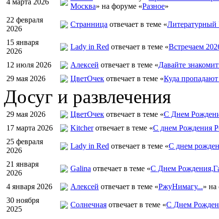
4 марта 2026
Москва
» на форуме «
Разное
»
22 февраля
Странница
отвечает в теме «
Литературный 
2026
15 января
Lady in Red
отвечает в теме «
Встречаем 202
2026
12 июля 2026
Алексей
отвечает в теме «
Давайте знакомит
29 мая 2026
ЦветOчек
отвечает в теме «
Куда пропадают
Досуг и развлечения
29 мая 2026
ЦветOчек
отвечает в теме «
С Днем Рождени
17 марта 2026
Kitcher
отвечает в теме «
С днем Рождения Р
25 февраля
Lady in Red
отвечает в теме «
С днем рожден
2026
21 января
Galina
отвечает в теме «
С Днем Рождения,Га
2026
4 января 2026
Алексей
отвечает в теме «
РжуНимагу...
» на
30 ноября
Солнечная
отвечает в теме «
С Днем Рождени
2025