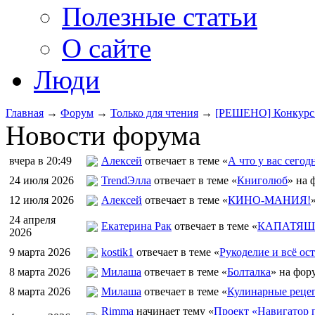
Полезные статьи
О сайте
Люди
Главная
→
Форум
→
Только для чтения
→
[РЕШЕНО] Конкурс "
Новости форума
вчера в 20:49
Алексей
отвечает в теме «
А что у вас сегод
24 июля 2026
TrendЭлла
отвечает в теме «
Книголюб
» на 
12 июля 2026
Алексей
отвечает в теме «
КИНО-МАНИЯ!
24 апреля
Екатерина Рак
отвечает в теме «
КАПАТЯШИ
2026
9 марта 2026
kostik1
отвечает в теме «
Рукоделие и всё ост
8 марта 2026
Милаша
отвечает в теме «
Болталка
» на фор
8 марта 2026
Милаша
отвечает в теме «
Кулинарные рецеп
Rimma
начинает тему «
Проект «Навигатор п