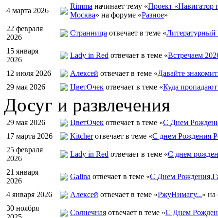
Rimma
начинает тему «
Проект «Навигатор п
4 марта 2026
Москва
» на форуме «
Разное
»
22 февраля
Странница
отвечает в теме «
Литературный 
2026
15 января
Lady in Red
отвечает в теме «
Встречаем 202
2026
12 июля 2026
Алексей
отвечает в теме «
Давайте знакомит
29 мая 2026
ЦветOчек
отвечает в теме «
Куда пропадают
Досуг и развлечения
29 мая 2026
ЦветOчек
отвечает в теме «
С Днем Рождени
17 марта 2026
Kitcher
отвечает в теме «
С днем Рождения Р
25 февраля
Lady in Red
отвечает в теме «
С днем рожден
2026
21 января
Galina
отвечает в теме «
С Днем Рождения,Га
2026
4 января 2026
Алексей
отвечает в теме «
РжуНимагу...
» на
30 ноября
Солнечная
отвечает в теме «
С Днем Рождени
2025