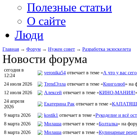
Полезные статьи
О сайте
Люди
Главная
→
Форум
→
Нужен совет
→
Разработка экзоскелета
Новости форума
сегодня в
veronika54
отвечает в теме «
А что у вас сего
12:24
24 июля 2026
TrendЭлла
отвечает в теме «
Книголюб
» на 
12 июля 2026
Алексей
отвечает в теме «
КИНО-МАНИЯ!
24 апреля
Екатерина Рак
отвечает в теме «
КАПАТЯШИ
2026
9 марта 2026
kostik1
отвечает в теме «
Рукоделие и всё ост
8 марта 2026
Милаша
отвечает в теме «
Болталка
» на фор
8 марта 2026
Милаша
отвечает в теме «
Кулинарные рецеп