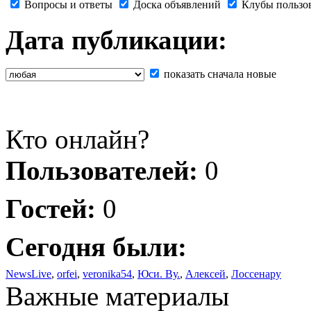
Вопросы и ответы
Доска объявлений
Клубы пользо
Дата публикации:
показать сначала новые
Кто онлайн?
Пользователей:
0
Гостей:
0
Сегодня были:
NewsLive
,
orfei
,
veronika54
,
Юси. Ву.
,
Алексей
,
Лоссенару
Важные материалы