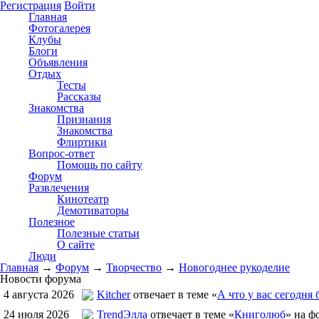
Регистрация
Войти
Главная
Фотогалерея
Клубы
Блоги
Объявления
Отдых
Тесты
Рассказы
Знакомства
Признания
Знакомства
Флиртики
Вопрос-ответ
Помощь по сайту
Форум
Развлечения
Кинотеатр
Демотиваторы
Полезное
Полезные статьи
О сайте
Люди
Главная
→
Форум
→
Творчество
→
Новогоднее рукоделие
Новости форума
4 августа 2026
Kitcher
отвечает в теме «
А что у вас сегодня 
24 июля 2026
TrendЭлла
отвечает в теме «
Книголюб
» на ф