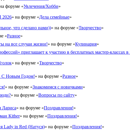
 на форуме «
Увлечения/Хобби
»
2026
» на форуме «
Дела семейные
»
льное, что сделано нами))
» на форуме «
Творчество
»
ме «
Разное
»
ы на все случаи жизни!
» на форуме «
Кулинария
»
офессий» приглашает к участию в бесплатных мастер-классах в 
голок
» на форуме «
Творчество
»
. С Новым Годом!
» на форуме «
Разное
»
ся!
» на форуме «
Знакомимся с новичками
»
люди?
» на форуме «
Вопросы по сайту
»
 Лариса
» на форуме «
Поздравления!
»
ман Кither
» на форуме «
Поздравления!
»
 Lady in Red (Натуся)
» на форуме «
Поздравления!
»