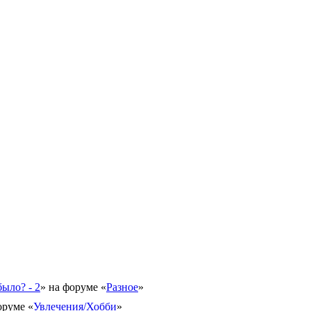
было? - 2
» на форуме «
Разное
»
оруме «
Увлечения/Хобби
»