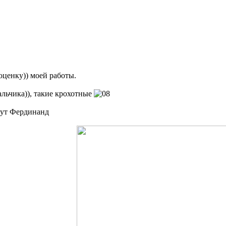
 оценку)) моей работы.
альчика)), такие крохотные
овут Фердинанд