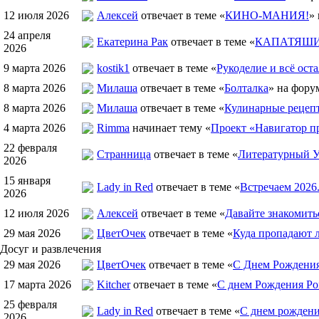
12 июля 2026
Алексей
отвечает в теме «
КИНО-МАНИЯ!
»
24 апреля
Екатерина Рак
отвечает в теме «
КАПАТЯШИ 
2026
9 марта 2026
kostik1
отвечает в теме «
Рукоделие и всё оста
8 марта 2026
Милаша
отвечает в теме «
Болталка
» на фору
8 марта 2026
Милаша
отвечает в теме «
Кулинарные рецепт
4 марта 2026
Rimma
начинает тему «
Проект «Навигатор пр
22 февраля
Странница
отвечает в теме «
Литературный У
2026
15 января
Lady in Red
отвечает в теме «
Встречаем 2026
2026
12 июля 2026
Алексей
отвечает в теме «
Давайте знакомить
29 мая 2026
ЦветOчек
отвечает в теме «
Куда пропадают 
Досуг и развлечения
29 мая 2026
ЦветOчек
отвечает в теме «
С Днем Рождения
17 марта 2026
Kitcher
отвечает в теме «
С днем Рождения Ро
25 февраля
Lady in Red
отвечает в теме «
С днем рождения
2026