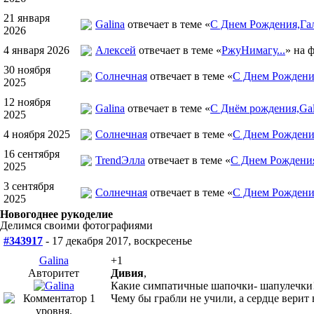
21 января
Galina
отвечает в теме «
С Днем Рождения,Гал
2026
4 января 2026
Алексей
отвечает в теме «
РжуНимагу...
» на 
30 ноября
Солнечная
отвечает в теме «
С Днем Рождения
2025
12 ноября
Galina
отвечает в теме «
С Днём рождения,Gal
2025
4 ноября 2025
Солнечная
отвечает в теме «
С Днем Рождени
16 сентября
TrendЭлла
отвечает в теме «
С Днем Рождени
2025
3 сентября
Солнечная
отвечает в теме «
С Днем Рождени
2025
Новогоднее рукоделие
Делимся своими фотографиями
#343917
- 17 декабря 2017, воскресенье
Galina
+1
Авторитет
Дивия
,
Какие симпатичные шапочки- шапулечки
Чему бы грабли не учили, а сердце верит 