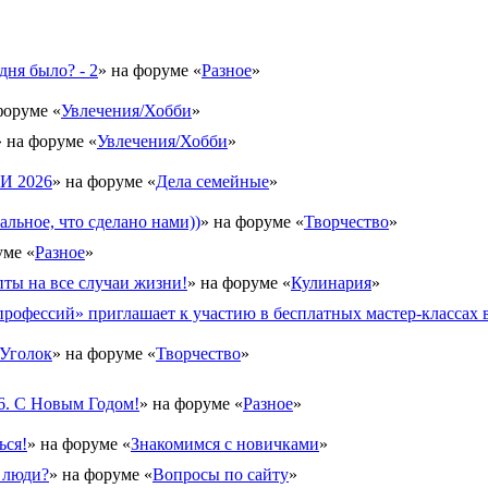
дня было? - 2
» на форуме «
Разное
»
форуме «
Увлечения/Хобби
»
» на форуме «
Увлечения/Хобби
»
 2026
» на форуме «
Дела семейные
»
альное, что сделано нами))
» на форуме «
Творчество
»
уме «
Разное
»
ты на все случаи жизни!
» на форуме «
Кулинария
»
рофессий» приглашает к участию в бесплатных мастер-классах в
Уголок
» на форуме «
Творчество
»
6. С Новым Годом!
» на форуме «
Разное
»
ься!
» на форуме «
Знакомимся с новичками
»
 люди?
» на форуме «
Вопросы по сайту
»