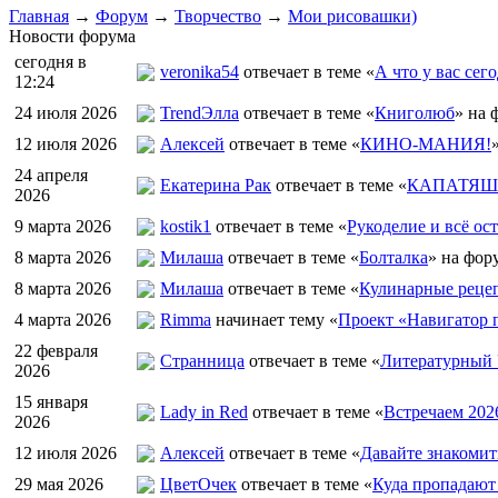
Главная
→
Форум
→
Творчество
→
Мои рисовашки)
Новости форума
сегодня в
veronika54
отвечает в теме «
А что у вас сего
12:24
24 июля 2026
TrendЭлла
отвечает в теме «
Книголюб
» на 
12 июля 2026
Алексей
отвечает в теме «
КИНО-МАНИЯ!
24 апреля
Екатерина Рак
отвечает в теме «
КАПАТЯШИ
2026
9 марта 2026
kostik1
отвечает в теме «
Рукоделие и всё ост
8 марта 2026
Милаша
отвечает в теме «
Болталка
» на фор
8 марта 2026
Милаша
отвечает в теме «
Кулинарные рецеп
4 марта 2026
Rimma
начинает тему «
Проект «Навигатор п
22 февраля
Странница
отвечает в теме «
Литературный 
2026
15 января
Lady in Red
отвечает в теме «
Встречаем 202
2026
12 июля 2026
Алексей
отвечает в теме «
Давайте знакомит
29 мая 2026
ЦветOчек
отвечает в теме «
Куда пропадают