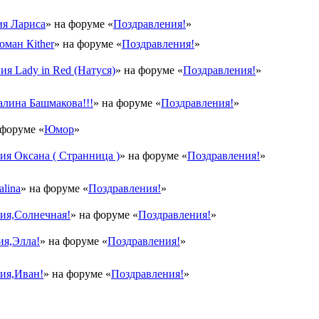
я Лариса
» на форуме «
Поздравления!
»
оман Кither
» на форуме «
Поздравления!
»
ия Lady in Red (Натуся)
» на форуме «
Поздравления!
»
лина Башмакова!!!
» на форуме «
Поздравления!
»
 форуме «
Юмор
»
я Оксана ( Странница )
» на форуме «
Поздравления!
»
lina
» на форуме «
Поздравления!
»
ия,Солнечная!
» на форуме «
Поздравления!
»
ия,Элла!
» на форуме «
Поздравления!
»
ия,Иван!
» на форуме «
Поздравления!
»