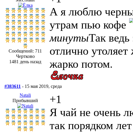
А я люблю черны
утрам пью кофе
минуты
Так ведь 
отлично утоляет 
Сообщений: 711
Чертково
жарко потом.
1481 день назад
#383611
- 15 мая 2019, среда
Natali
+1
Прибывший
Я чай не очень л
так порядком лет