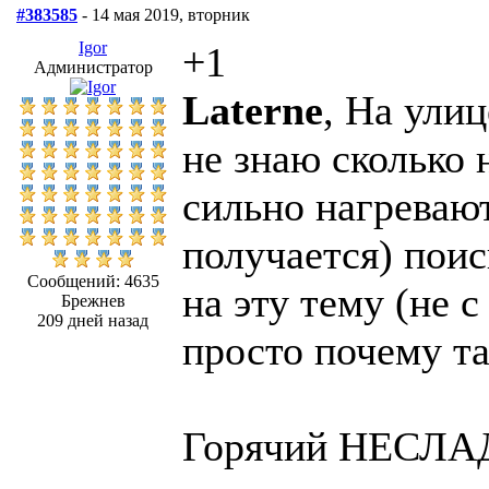
#383585
- 14 мая 2019, вторник
Igor
+1
Администратор
Laterne
, На ули
не знаю сколько 
сильно нагревают
получается) пои
Сообщений: 4635
на эту тему (не 
Брежнев
209 дней назад
просто почему та
Горячий НЕСЛАД