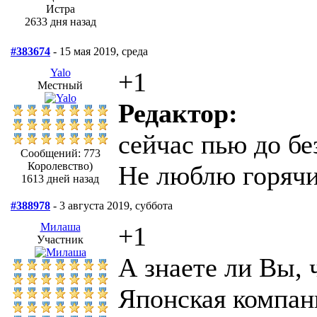
Истра
2633 дня назад
#383674
- 15 мая 2019, среда
Yalo
+1
Местный
Редактор:
сейчас пью до бе
Сообщений: 773
Королевство)
Не люблю горячи
1613 дней назад
#388978
- 3 августа 2019, суббота
Милаша
+1
Участник
А знаете ли Вы, 
Японская компан