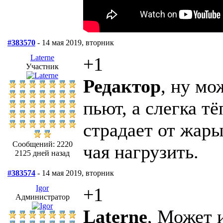
#383570
- 14 мая 2019, вторник
Laterne
+1
Участник
Редактор
, ну мо
пьют, а слегка т
страдает от жары
Сообщений: 2220
чая нагрузить.
2125 дней назад
#383574
- 14 мая 2019, вторник
Igor
+1
Администратор
Laterne
, Может 