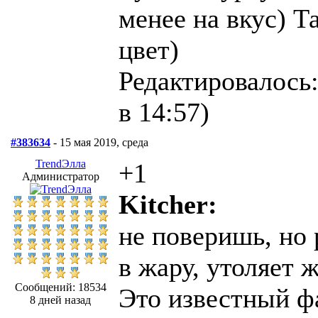
менее на вкус) 
цвет)
Редактировалось:
в 14:57)
#383634
- 15 мая 2019, среда
TrendЭлла
+1
Администратор
Kitcher:
не поверишь, но
в жару, утоляет 
Сообщений: 18534
Это известный ф
8 дней назад