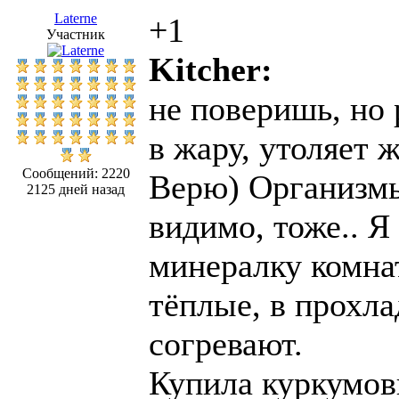
Laterne
+1
Участник
Kitcher:
не поверишь, но
в жару, утоляет 
Сообщений: 2220
Верю) Организмы
2125 дней назад
видимо, тоже.. Я
минералку комна
тёплые, в прохла
согревают.
Купила куркумов