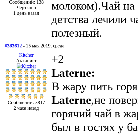
молоком).Чай на 
Сообщений: 138
Чертково
1 день назад
детства лечили ч
полезный.
#383612
- 15 мая 2019, среда
Kitcher
+2
Активист
Laterne:
В жару пить горяч
Laterne
,не пове
Сообщений: 3817
2 часа назад
горячий чай в жа
был в гостях у 