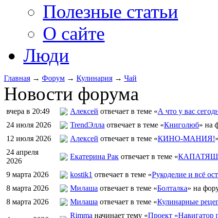
Полезные статьи
О сайте
Люди
Главная
→
Форум
→
Кулинария
→
Чай
Новости форума
вчера в 20:49
Алексей
отвечает в теме «
А что у вас сегод
24 июля 2026
TrendЭлла
отвечает в теме «
Книголюб
» на 
12 июля 2026
Алексей
отвечает в теме «
КИНО-МАНИЯ!
24 апреля
Екатерина Рак
отвечает в теме «
КАПАТЯШИ
2026
9 марта 2026
kostik1
отвечает в теме «
Рукоделие и всё ост
8 марта 2026
Милаша
отвечает в теме «
Болталка
» на фор
8 марта 2026
Милаша
отвечает в теме «
Кулинарные рецеп
Rimma
начинает тему «
Проект «Навигатор п