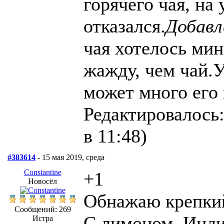
горячего чая, на
отказался.
Добавл
чая хотелось мин
жажду, чем чай.У
может много его 
Редактировалось:
в 11:48)
#383614
- 15 мая 2019, среда
Constantine
+1
Новосёл
Обнажаю крепкий
Сообщений: 269
С лимоном. Инди
Истра