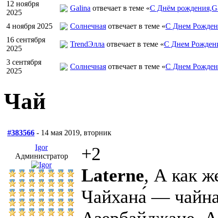
12 ноября
Galina
отвечает в теме «
С Днём рождения,Ga
2025
4 ноября 2025
Солнечная
отвечает в теме «
С Днем Рожден
16 сентября
TrendЭлла
отвечает в теме «
С Днем Рожден
2025
3 сентября
Солнечная
отвечает в теме «
С Днем Рожден
2025
Чай
#383566
- 14 мая 2019, вторник
Igor
+2
Администратор
Laterne
, А как ж
Чайхана́ — чайна
Азербайджане, А