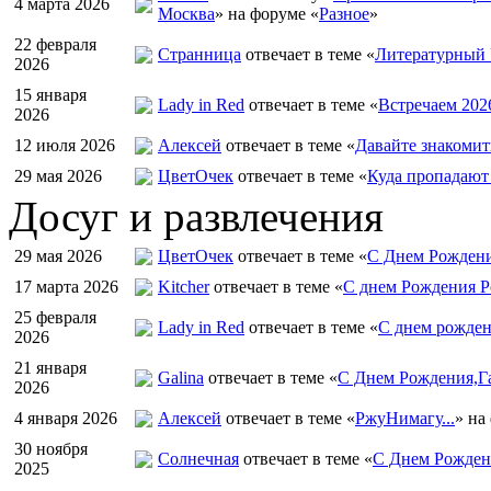
4 марта 2026
Москва
» на форуме «
Разное
»
22 февраля
Странница
отвечает в теме «
Литературный 
2026
15 января
Lady in Red
отвечает в теме «
Встречаем 202
2026
12 июля 2026
Алексей
отвечает в теме «
Давайте знакомит
29 мая 2026
ЦветOчек
отвечает в теме «
Куда пропадают
Досуг и развлечения
29 мая 2026
ЦветOчек
отвечает в теме «
С Днем Рождени
17 марта 2026
Kitcher
отвечает в теме «
С днем Рождения Р
25 февраля
Lady in Red
отвечает в теме «
С днем рожден
2026
21 января
Galina
отвечает в теме «
С Днем Рождения,Га
2026
4 января 2026
Алексей
отвечает в теме «
РжуНимагу...
» на
30 ноября
Солнечная
отвечает в теме «
С Днем Рождени
2025