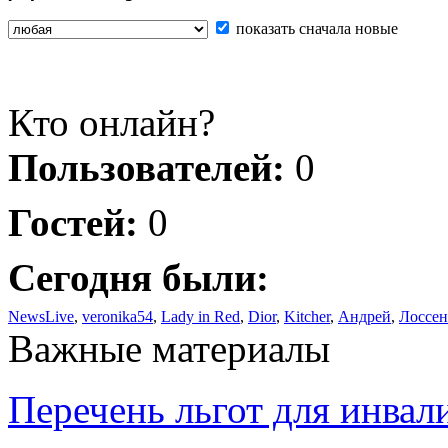
показать сначала новые
Кто онлайн?
Пользователей:
0
Гостей:
0
Сегодня были:
NewsLive
,
veronika54
,
Lady in Red
,
Dior
,
Kitcher
,
Андрей
,
Лоссен
Важные материалы
Перечень льгот для инвал