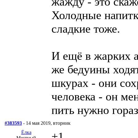
жажду - это скаж
Холодные напитк
сладкие тоже.
И ещё в жарких а
же бедуины ходят
шкурах - они сох
человека - он ме
пить нужно гора
#383593
- 14 мая 2019, вторник
Ёлка
+1
Местный