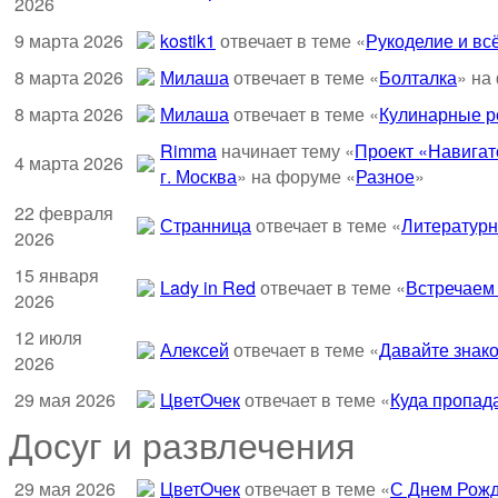
2026
9 марта 2026
kostik1
отвечает в теме «
Рукоделие и всё
8 марта 2026
Милаша
отвечает в теме «
Болталка
» на
8 марта 2026
Милаша
отвечает в теме «
Кулинарные ре
Rimma
начинает тему «
Проект «Навигат
4 марта 2026
г. Москва
» на форуме «
Разное
»
22 февраля
Странница
отвечает в теме «
Литературн
2026
15 января
Lady in Red
отвечает в теме «
Встречаем
2026
12 июля
Алексей
отвечает в теме «
Давайте знако
2026
29 мая 2026
ЦветOчек
отвечает в теме «
Куда пропад
Досуг и развлечения
29 мая 2026
ЦветOчек
отвечает в теме «
С Днем Рожд