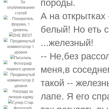
породы.
А на открытках 
белый! Но еть 
...железный!
-- Не,без рассо
меня,в соседне
такой -- желез
лапе. Я его спр
так,погулять вы