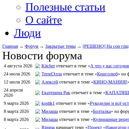
Полезные статьи
О сайте
Люди
Главная
→
Форум
→
Закрытые темы
→
[РЕШЕНО] На сон гря
Новости форума
4 августа 2026
Kitcher
отвечает в теме «
А что у вас сегодня
24 июля 2026
TrendЭлла
отвечает в теме «
Книголюб
» на 
12 июля 2026
Алексей
отвечает в теме «
КИНО-МАНИЯ!
24 апреля
Екатерина Рак
отвечает в теме «
КАПАТЯШИ
2026
9 марта 2026
kostik1
отвечает в теме «
Рукоделие и всё ост
8 марта 2026
Милаша
отвечает в теме «
Болталка
» на фор
8 марта 2026
Милаша
отвечает в теме «
Кулинарные рецеп
Rimma
начинает тему «
Проект «Навигатор п