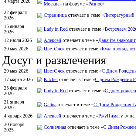
4 марта 2026
Москва
» на форуме «
Разное
»
22 февраля
Странница
отвечает в теме «
Литературный 
2026
15 января
Lady in Red
отвечает в теме «
Встречаем 202
2026
12 июля 2026
Алексей
отвечает в теме «
Давайте знакомит
29 мая 2026
ЦветOчек
отвечает в теме «
Куда пропадают
Досуг и развлечения
29 мая 2026
ЦветOчек
отвечает в теме «
С Днем Рождени
17 марта 2026
Kitcher
отвечает в теме «
С днем Рождения Р
25 февраля
Lady in Red
отвечает в теме «
С днем рожден
2026
21 января
Galina
отвечает в теме «
С Днем Рождения,Га
2026
4 января 2026
Алексей
отвечает в теме «
РжуНимагу...
» на
30 ноября
Солнечная
отвечает в теме «
С Днем Рождени
2025