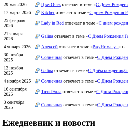
29 мая 2026
ЦветOчек
отвечает в теме «
С Днем Рождени
17 марта 2026
Kitcher
отвечает в теме «
С днем Рождения Р
25 февраля
Lady in Red
отвечает в теме «
С днем рожден
2026
21 января
Galina
отвечает в теме «
С Днем Рождения,Га
2026
4 января 2026
Алексей
отвечает в теме «
РжуНимагу...
» на
30 ноября
Солнечная
отвечает в теме «
С Днем Рождени
2025
12 ноября
Galina
отвечает в теме «
С Днём рождения,Ga
2025
4 ноября 2025
Солнечная
отвечает в теме «
С Днем Рожден
16 сентября
TrendЭлла
отвечает в теме «
С Днем Рожден
2025
3 сентября
Солнечная
отвечает в теме «
С Днем Рожден
2025
Ежедневник и новости