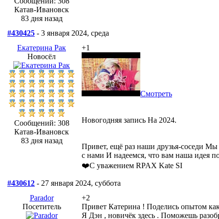
Сообщений: 308
Катав-Ивановск
83 дня назад
#430425
- 3 января 2024, среда
Екатерина Рак
+1
Новосёл
Смотреть
Новогодняя запись На 2024.
Сообщений: 308
Катав-Ивановск
83 дня назад
Привет, ещё раз наши друзья-соседи Мы
с нами И надеемся, что вам наша идея п
❤️С уважением RPAX Kate SI
#430612
- 27 января 2024, суббота
Parador
+2
Посетитель
Привет Катерина ! Поделись опытом как 
Я Дэн , новичёк здесь . Поможешь разоб