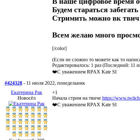
В наше цифровое время о
Будем стараться забегать
Стримить можно вк твич 
Всем желаю много просмо
[/color]
(Если не сложно то можете как то написа
Редактировалось: 1 раз (Последний: 11 и
❤️С уважением RPAX Kate SI
#424328
- 11 июля 2022, понедельник
Екатерина Рак
+1
Новосёл
Начала стрим на твиче
https://www.twitch
❤️С уважением RPAX Kate SI