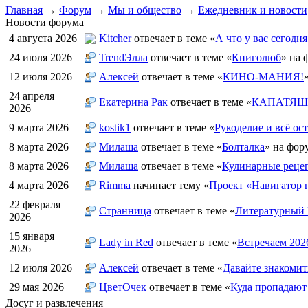
Главная
→
Форум
→
Мы и общество
→
Ежедневник и новости
Новости форума
4 августа 2026
Kitcher
отвечает в теме «
А что у вас сегодня
24 июля 2026
TrendЭлла
отвечает в теме «
Книголюб
» на 
12 июля 2026
Алексей
отвечает в теме «
КИНО-МАНИЯ!
24 апреля
Екатерина Рак
отвечает в теме «
КАПАТЯШИ
2026
9 марта 2026
kostik1
отвечает в теме «
Рукоделие и всё ост
8 марта 2026
Милаша
отвечает в теме «
Болталка
» на фор
8 марта 2026
Милаша
отвечает в теме «
Кулинарные рецеп
4 марта 2026
Rimma
начинает тему «
Проект «Навигатор п
22 февраля
Странница
отвечает в теме «
Литературный 
2026
15 января
Lady in Red
отвечает в теме «
Встречаем 202
2026
12 июля 2026
Алексей
отвечает в теме «
Давайте знакомит
29 мая 2026
ЦветOчек
отвечает в теме «
Куда пропадают
Досуг и развлечения