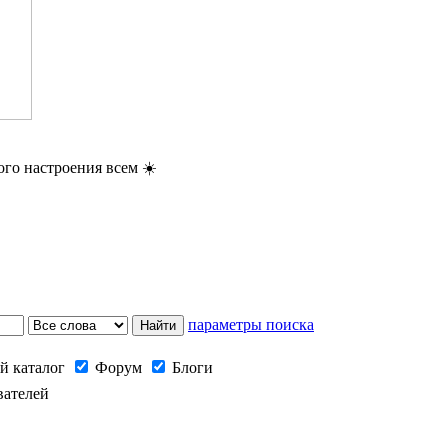
ого настроения всем ☀️
параметры поиска
й каталог
Форум
Блоги
вателей