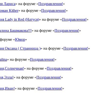
я Лариса
» на форуме «
Поздравления!
»
оман Кither
» на форуме «
Поздравления!
»
ия Lady in Red (Натуся)
» на форуме «
Поздравления!
»
лина Башмакова!!!
» на форуме «
Поздравления!
»
 форуме «
Юмор
»
я Оксана ( Странница )
» на форуме «
Поздравления!
»
lina
» на форуме «
Поздравления!
»
ия,Солнечная!
» на форуме «
Поздравления!
»
ия,Элла!
» на форуме «
Поздравления!
»
ия,Иван!
» на форуме «
Поздравления!
»