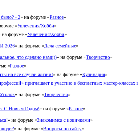
 было? - 2
» на форуме «
Разное
»
форуме «
Увлечения/Хобби
»
» на форуме «
Увлечения/Хобби
»
 2026
» на форуме «
Дела семейные
»
альное, что сделано нами))
» на форуме «
Творчество
»
уме «
Разное
»
ты на все случаи жизни!
» на форуме «
Кулинария
»
рофессий» приглашает к участию в бесплатных мастер-классах в
Уголок
» на форуме «
Творчество
»
6. С Новым Годом!
» на форуме «
Разное
»
ься!
» на форуме «
Знакомимся с новичками
»
 люди?
» на форуме «
Вопросы по сайту
»