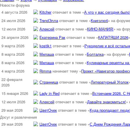
Новости форума
4 августа 2026
Kitcher
отвечает в теме «
А что у вас сегодня было?
24 июля 2026
TrendЭлла
отвечает в теме «
Книголюб
» на форуме
12 июля 2026
Алексей
отвечает в теме «
КИНО-МАНИЯ!
» на фор
24 апреля 2026
Екатерина Рак
отвечает в теме «
КАПАТЯШИ 2026
9 марта 2026
kostik1
отвечает в теме «
Рукоделие и всё остально
8 марта 2026
Милаша
отвечает в теме «
Болталка
» на форуме «
8 марта 2026
Милаша
отвечает в теме «
Кулинарные рецепты на 
4 марта 2026
Rimma
начинает тему «
Проект «Навигатор професс
22 февраля
Странница
отвечает в теме «
Литературный Уголок
2026
15 января 2026
Lady in Red
отвечает в теме «
Встречаем 2026. С Н
12 июля 2026
Алексей
отвечает в теме «
Давайте знакомиться!
» 
29 мая 2026
ЦветOчек
отвечает в теме «
Куда пропадают люди
Досуг и развлечения
29 мая 2026
ЦветOчек
отвечает в теме «
С Днем Рождения Лар