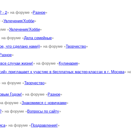
 - 2
» на форуме «
Разное
»
 «
Увлечения/Хобби
»
уме «
Увлечения/Хобби
»
» на форуме «
Дела семейные
»
е, что сделано нами))
» на форуме «
Творчество
»
Разное
»
все случаи жизни!
» на форуме «
Кулинария
»
ий» приглашает к участию в бесплатных мастер-классах в г. Москва
» н
» на форуме «
Творчество
»
овым Годом!
» на форуме «
Разное
»
на форуме «
Знакомимся с новичками
»
?
» на форуме «
Вопросы по сайту
»
иса
» на форуме «
Поздравления!
»