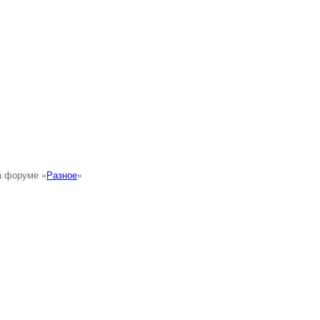
а форуме «
Разное
»