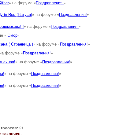
ither
» на форуме «
Поздравления!
»
y in Red (Натуся)
» на форуме «
Поздравления!
»
Башмакова!!!
» на форуме «
Поздравления!
»
ме «
Юмор
»
ана ( Странница )
» на форуме «
Поздравления!
»
 на форуме «
Поздравления!
»
лнечная!
» на форуме «
Поздравления!
»
а!
» на форуме «
Поздравления!
»
н!
» на форуме «
Поздравления!
»
 голосов:
21
 закончен.