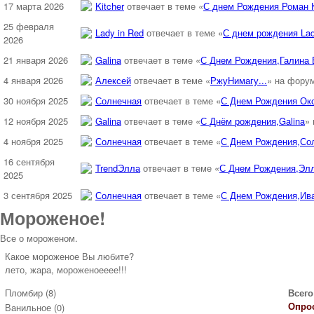
17 марта 2026
Kitcher
отвечает в теме «
С днем Рождения Роман К
25 февраля
Lady in Red
отвечает в теме «
С днем рождения Lad
2026
21 января 2026
Galina
отвечает в теме «
С Днем Рождения,Галина 
4 января 2026
Алексей
отвечает в теме «
РжуНимагу...
» на фору
30 ноября 2025
Солнечная
отвечает в теме «
С Днем Рождения Окс
12 ноября 2025
Galina
отвечает в теме «
С Днём рождения,Galina
»
4 ноября 2025
Солнечная
отвечает в теме «
С Днем Рождения,Со
16 сентября
TrendЭлла
отвечает в теме «
С Днем Рождения,Элл
2025
3 сентября 2025
Солнечная
отвечает в теме «
С Днем Рождения,Ива
Мороженое!
Все о мороженом.
Какое мороженое Вы любите?
лето, жара, мороженоееее!!!
Пломбир (8)
Всего
Опрос
Ванильное (0)