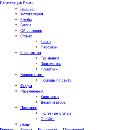
Регистрация
Войти
Главная
Фотогалерея
Клубы
Блоги
Объявления
Отдых
Тесты
Рассказы
Знакомства
Признания
Знакомства
Флиртики
Вопрос-ответ
Помощь по сайту
Форум
Развлечения
Кинотеатр
Демотиваторы
Полезное
Полезные статьи
О сайте
Люди
Главная
→
Форум
→
Кулинария
→
Мороженое!