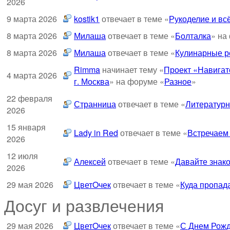
2026
9 марта 2026
kostik1
отвечает в теме «
Рукоделие и всё
8 марта 2026
Милаша
отвечает в теме «
Болталка
» на
8 марта 2026
Милаша
отвечает в теме «
Кулинарные ре
Rimma
начинает тему «
Проект «Навигат
4 марта 2026
г. Москва
» на форуме «
Разное
»
22 февраля
Странница
отвечает в теме «
Литературн
2026
15 января
Lady in Red
отвечает в теме «
Встречаем
2026
12 июля
Алексей
отвечает в теме «
Давайте знако
2026
29 мая 2026
ЦветOчек
отвечает в теме «
Куда пропад
Досуг и развлечения
29 мая 2026
ЦветOчек
отвечает в теме «
С Днем Рожд