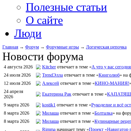
Полезные статьи
О сайте
Люди
Главная
→
Форум
→
Форумные игры
→
Логическая цепочка
Новости форума
4 августа 2026
Kitcher
отвечает в теме «
А что у вас сегодня
24 июля 2026
TrendЭлла
отвечает в теме «
Книголюб
» на 
12 июля 2026
Алексей
отвечает в теме «
КИНО-МАНИЯ!
24 апреля
Екатерина Рак
отвечает в теме «
КАПАТЯШИ
2026
9 марта 2026
kostik1
отвечает в теме «
Рукоделие и всё ост
8 марта 2026
Милаша
отвечает в теме «
Болталка
» на фор
8 марта 2026
Милаша
отвечает в теме «
Кулинарные рецеп
Rimma
начинает тему «
Проект «Навигатор п