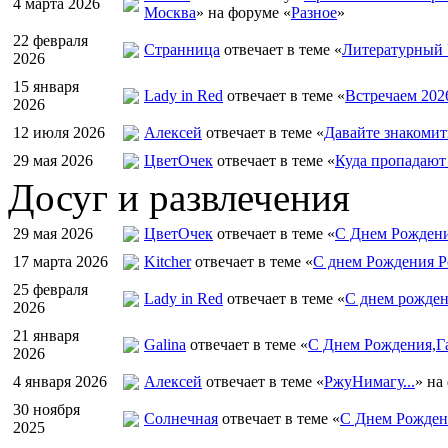
4 марта 2026
Москва
» на форуме «
Разное
»
22 февраля
Странница
отвечает в теме «
Литературный 
2026
15 января
Lady in Red
отвечает в теме «
Встречаем 202
2026
12 июля 2026
Алексей
отвечает в теме «
Давайте знакомит
29 мая 2026
ЦветOчек
отвечает в теме «
Куда пропадают
Досуг и развлечения
29 мая 2026
ЦветOчек
отвечает в теме «
С Днем Рождени
17 марта 2026
Kitcher
отвечает в теме «
С днем Рождения Р
25 февраля
Lady in Red
отвечает в теме «
С днем рожден
2026
21 января
Galina
отвечает в теме «
С Днем Рождения,Га
2026
4 января 2026
Алексей
отвечает в теме «
РжуНимагу...
» на
30 ноября
Солнечная
отвечает в теме «
С Днем Рождени
2025