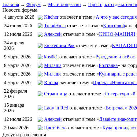
Главная
→
Форум
→
Мы и общество
→
Про то, кто где хотел 
Новости форума
4 августа 2026
Kitcher
отвечает в теме «
А что у вас сегодня
24 июля 2026
TrendЭлла
отвечает в теме «
Книголюб
» на 
12 июля 2026
Алексей
отвечает в теме «
КИНО-МАНИЯ!
24 апреля
Екатерина Рак
отвечает в теме «
КАПАТЯШИ
2026
9 марта 2026
kostik1
отвечает в теме «
Рукоделие и всё ост
8 марта 2026
Милаша
отвечает в теме «
Болталка
» на фор
8 марта 2026
Милаша
отвечает в теме «
Кулинарные рецеп
4 марта 2026
Rimma
начинает тему «
Проект «Навигатор п
22 февраля
Странница
отвечает в теме «
Литературный 
2026
15 января
Lady in Red
отвечает в теме «
Встречаем 202
2026
12 июля 2026
Алексей
отвечает в теме «
Давайте знакомит
29 мая 2026
ЦветOчек
отвечает в теме «
Куда пропадают
Досуг и развлечения