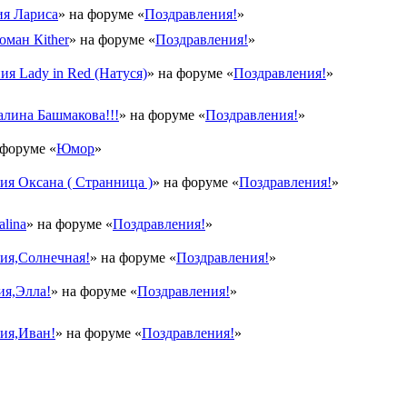
я Лариса
» на форуме «
Поздравления!
»
оман Кither
» на форуме «
Поздравления!
»
ия Lady in Red (Натуся)
» на форуме «
Поздравления!
»
лина Башмакова!!!
» на форуме «
Поздравления!
»
 форуме «
Юмор
»
я Оксана ( Странница )
» на форуме «
Поздравления!
»
lina
» на форуме «
Поздравления!
»
ия,Солнечная!
» на форуме «
Поздравления!
»
ия,Элла!
» на форуме «
Поздравления!
»
ия,Иван!
» на форуме «
Поздравления!
»