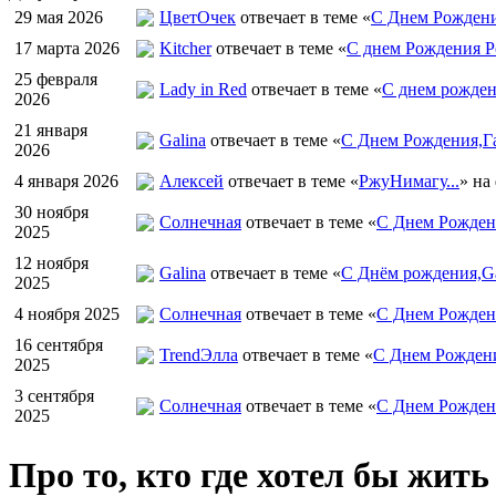
29 мая 2026
ЦветOчек
отвечает в теме «
С Днем Рождени
17 марта 2026
Kitcher
отвечает в теме «
С днем Рождения Р
25 февраля
Lady in Red
отвечает в теме «
С днем рожден
2026
21 января
Galina
отвечает в теме «
С Днем Рождения,Га
2026
4 января 2026
Алексей
отвечает в теме «
РжуНимагу...
» на
30 ноября
Солнечная
отвечает в теме «
С Днем Рождени
2025
12 ноября
Galina
отвечает в теме «
С Днём рождения,Ga
2025
4 ноября 2025
Солнечная
отвечает в теме «
С Днем Рожден
16 сентября
TrendЭлла
отвечает в теме «
С Днем Рожден
2025
3 сентября
Солнечная
отвечает в теме «
С Днем Рожден
2025
Про то, кто где хотел бы жить