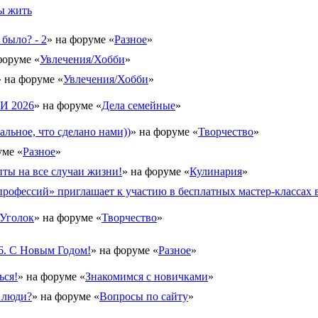
бы жить
 было? - 2
» на форуме «
Разное
»
форуме «
Увлечения/Хобби
»
» на форуме «
Увлечения/Хобби
»
 2026
» на форуме «
Дела семейные
»
альное, что сделано нами))
» на форуме «
Творчество
»
уме «
Разное
»
ты на все случаи жизни!
» на форуме «
Кулинария
»
рофессий» приглашает к участию в бесплатных мастер-классах в
Уголок
» на форуме «
Творчество
»
6. С Новым Годом!
» на форуме «
Разное
»
ься!
» на форуме «
Знакомимся с новичками
»
 люди?
» на форуме «
Вопросы по сайту
»