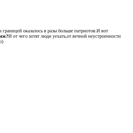
 границей оказалось в разы больше патриотов.И вот
пмж?
И от чего хотят люди уехать,от вечной неустроенности
о)