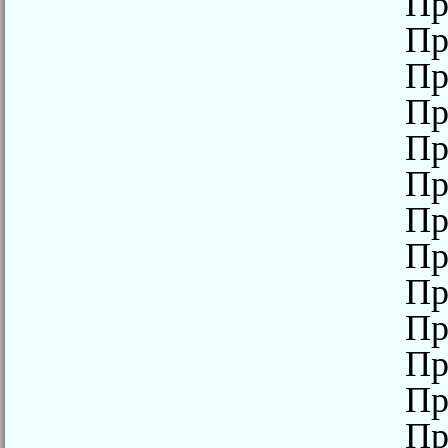
Пр
Пр
Пр
Пр
Пр
Пр
Пр
Пр
Пр
Пр
Пр
Пр
Пр