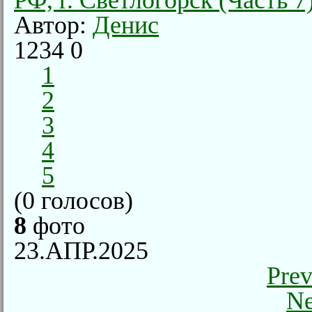
Автор:
Денис
1234
0
1
2
3
4
5
(0 голосов)
8
фото
23.АПР.2025
Prev
Ne