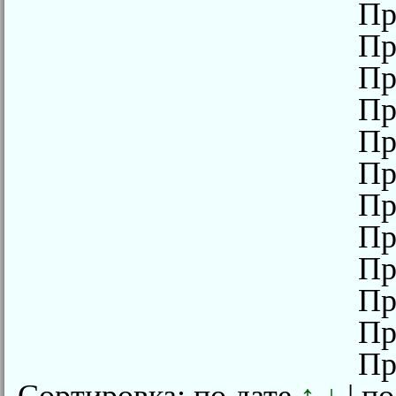
Пр
Пр
Пр
Пр
Пр
Пр
Пр
Пр
Пр
Пр
Пр
Пр
Сортировка: по дате
↑
↓
| п