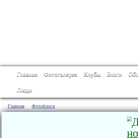
Главная
Фотогалерея
Клубы
Блоги
Объ
Люди
Главная
→
Фотоблоги
→