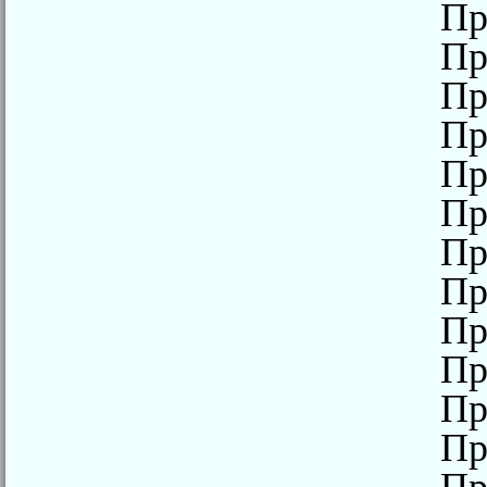
Пр
Пр
Пр
Пр
Пр
Пр
Пр
Пр
Пр
Пр
Пр
Пр
Пр