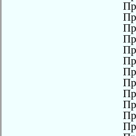
Пр
Пр
Пр
Пр
Пр
Пр
Пр
Пр
Пр
Пр
Пр
Пр