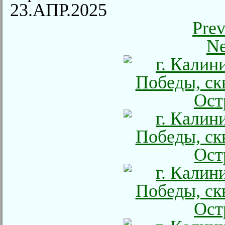
23.АПР.2025
Prev
Ne