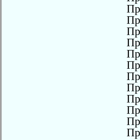
Пр
Пр
Пр
Пр
Пр
Пр
Пр
Пр
Пр
Пр
Пр
Пр