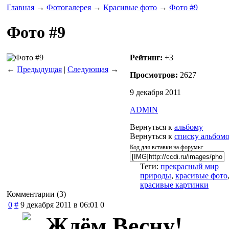
Главная
→
Фотогалерея
→
Красивые фото
→
Фото #9
Фото #9
Рейтинг:
+3
←
Предыдущая
|
Следующая
→
Просмотров:
2627
9 декабря 2011
ADMIN
Вернуться к
альбому
Вернуться к
списку альбом
Код для вставки на форумы:
Теги:
прекрасный мир
природы
,
красивые фото
красивые картинки
Комментарии (
3
)
0
#
9 декабря 2011 в 06:01
0
Ждём Весну!