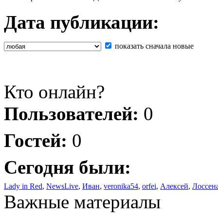
Дата публикации:
показать сначала новые
Кто онлайн?
Пользователей:
0
Гостей:
0
Сегодня были:
Lady in Red
,
NewsLive
,
Иван
,
veronika54
,
orfei
,
Алексей
,
Лоссен
Важные материалы