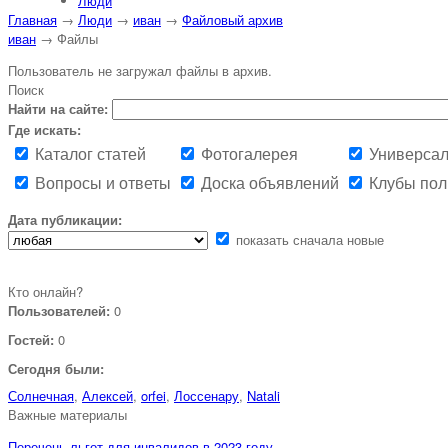
Люди
Главная
→
Люди
→
иван
→
Файловый архив
иван
→ Файлы
Пользователь не загружал файлы в архив.
Поиск
Найти на сайте:
Где искать:
Каталог статей
Фотогалерея
Универсал
Вопросы и ответы
Доска объявлений
Клубы пол
Дата публикации:
показать сначала новые
Кто онлайн?
Пользователей:
0
Гостей:
0
Сегодня были:
Солнечная
,
Алексей
,
orfei
,
Лоссенару
,
Natali
Важные материалы
Перечень льгот для инвалидов в 2023 году