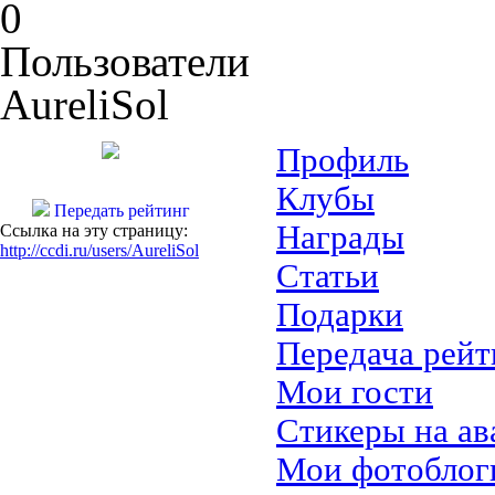
0
Пользователи
AureliSol
Профиль
Клубы
Передать рейтинг
Награды
Ссылка на эту страницу:
http://ccdi.ru/users/AureliSol
Статьи
Подарки
Передача рейт
Мои гости
Стикеры на ав
Мои фотоблог