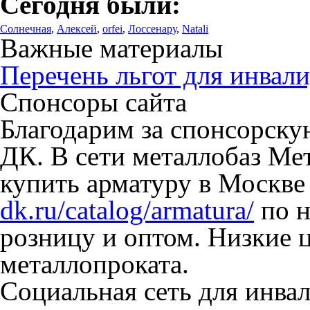
Сегодня были:
Солнечная
,
Алексей
,
orfei
,
Лоссенару
,
Natali
Важные материалы
Перечень льгот для инвали
Спонсоры сайта
Благодарим за спонсорск
ДК. В сети металлобаз Ме
купить арматуру в Москве
dk.ru/catalog/armatura/
по н
розницу и оптом. Низкие 
металлопроката.
Социальная сеть для инв