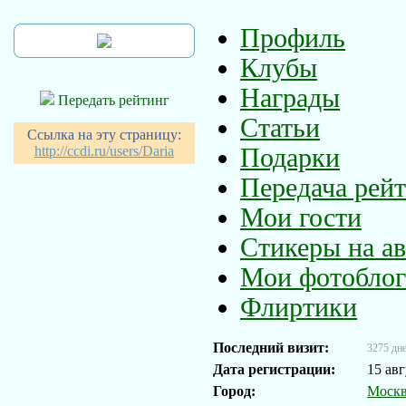
Профиль
Клубы
Награды
Передать рейтинг
Статьи
Ссылка на эту страницу:
http://ccdi.ru/users/Daria
Подарки
Передача рей
Мои гости
Стикеры на ав
Мои фотобло
Флиртики
Последний визит:
3275 дне
Дата регистрации:
15 авг
Город:
Моск