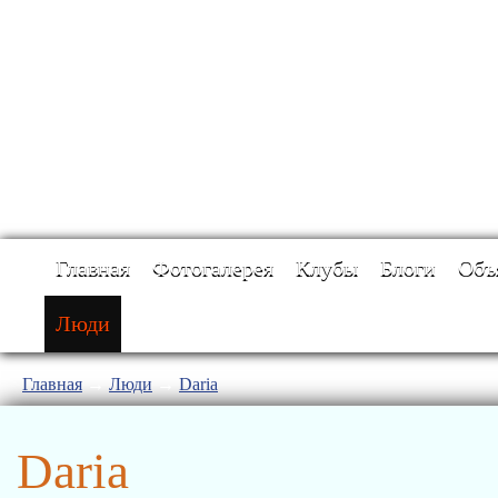
Главная
Фотогалерея
Клубы
Блоги
Объ
Люди
Главная
→
Люди
→
Daria
Daria