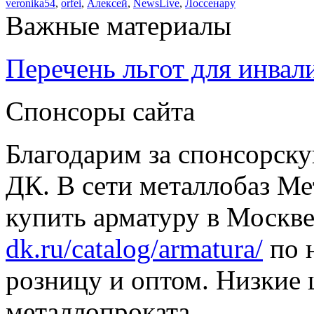
veronika54
,
orfei
,
Алексей
,
NewsLive
,
Лоссенару
Важные материалы
Перечень льгот для инвал
Спонсоры сайта
Благодарим за спонсорс
ДК. В сети металлобаз Ме
купить арматуру в Москве
dk.ru/catalog/armatura/
по н
розницу и оптом. Низкие 
металлопроката.