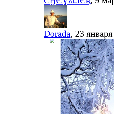
ƇӇЄƔƛԼƖЄƦ
, 9 ма
Dorada
, 23 января