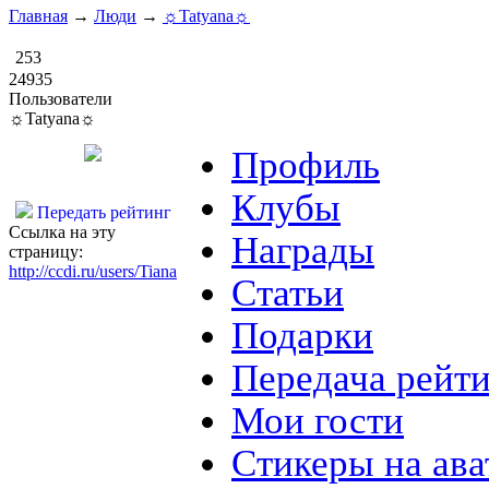
Главная
→
Люди
→
☼Tatyana☼
253
24935
Пользователи
☼Tatyana☼
Профиль
Клубы
Передать рейтинг
Ссылка на эту
Награды
страницу:
http://ccdi.ru/users/Tiana
Статьи
Подарки
Передача рейт
Мои гости
Стикеры на ава