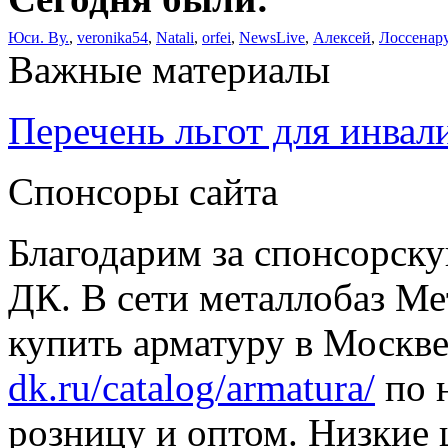
Юси. Ву.
,
veronika54
,
Natali
,
orfei
,
NewsLive
,
Алексей
,
Лоссенар
Важные материалы
Перечень льгот для инвал
Спонсоры сайта
Благодарим за спонсорс
ДК. В сети металлобаз Ме
купить арматуру в Москве
dk.ru/catalog/armatura/
по н
розницу и оптом. Низкие 