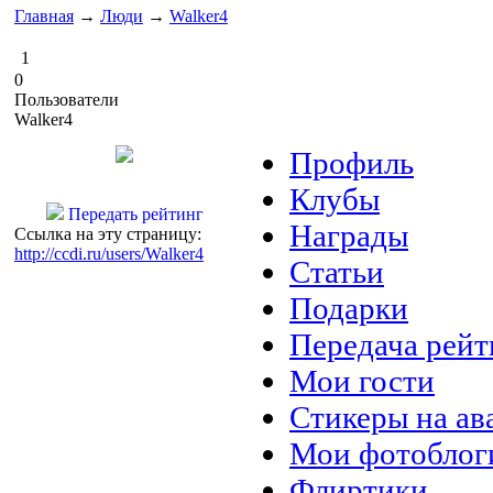
Главная
→
Люди
→
Walker4
1
0
Пользователи
Walker4
Профиль
Клубы
Передать рейтинг
Награды
Ссылка на эту страницу:
http://ccdi.ru/users/Walker4
Статьи
Подарки
Передача рейт
Мои гости
Стикеры на ав
Мои фотоблог
Флиртики