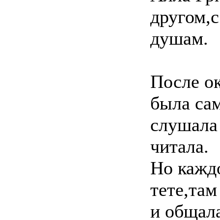
другом,с
душам.
После о
была сам
слушала
читала.
Но каждо
тете,там
и общала