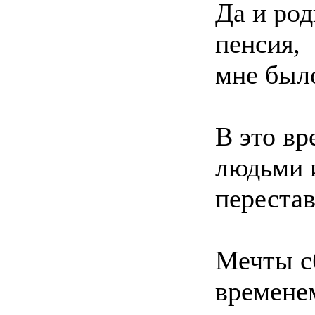
Да и род
пенсия,
мне было
В это в
людьми и
перестав
Мечты сб
временем