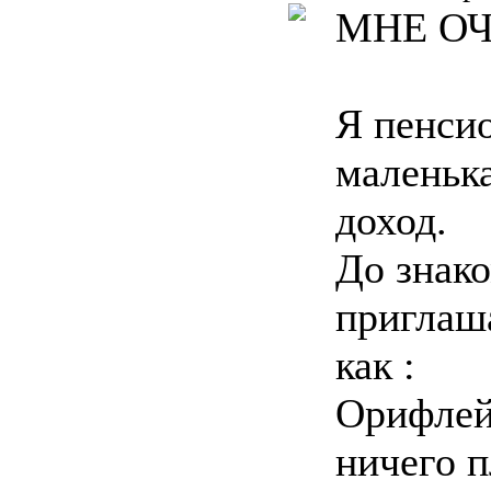
МНЕ ОЧ
Я пенсио
маленьк
доход.
До знако
приглаш
как :
Орифлей
ничего п