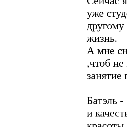
Сейчас я
уже студ
другому 
жизнь.
А мне сн
,чтоб не
занятие 
Батэль -
и качест
красоты,