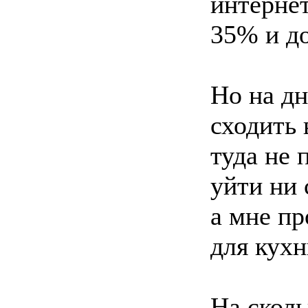
интернет
35% и д
Но на дн
сходить
туда не 
уйти ни 
а мне пр
для кухн
На сколь