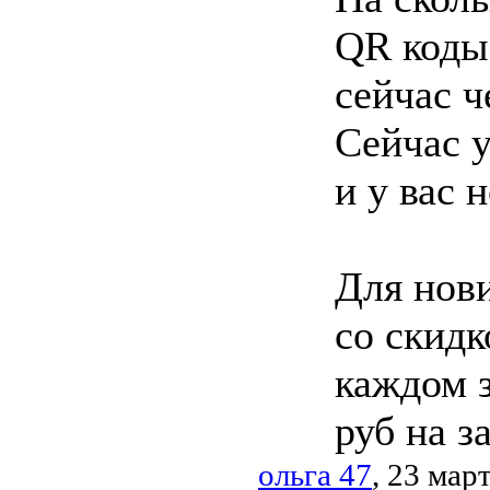
QR коды
сейчас ч
Сейчас у
и у вас 
Для нови
со скидк
каждом з
руб на за
ольга 47
, 23 мар