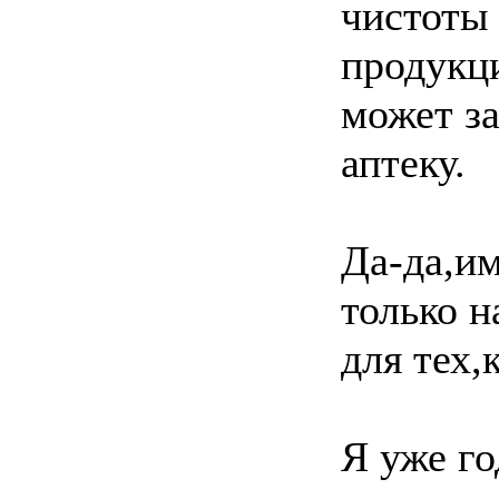
чистоты 
продукци
может з
аптеку.
Да-да,им
только н
для тех,
Я уже го