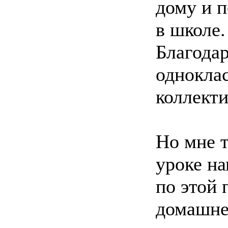
дому и 
в школе.
Благода
одноклас
коллекти
Но мне т
уроке на
по этой 
домашне