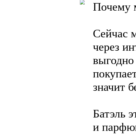
Почему 
Сейчас 
через ин
выгодно 
покупает
значит б
Батэль э
и парфю