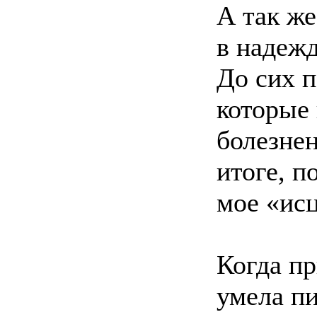
А так же
в надежд
До сих п
которые 
болезне
итоге, п
мое «ис
Когда пр
умела пи