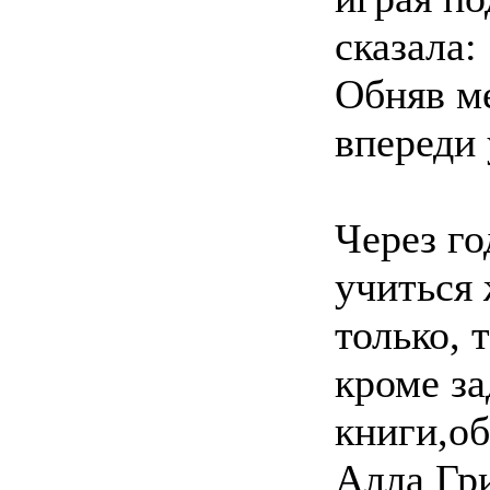
сказала:
Обняв ме
впереди 
Через го
учиться 
только, 
кроме з
книги,о
Алла Гри