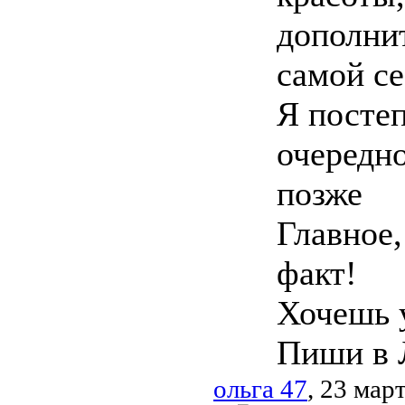
дополнит
самой се
Я постеп
очередно
позже
Главное,
факт!
Хочешь 
Пиши в 
ольга 47
, 23 мар