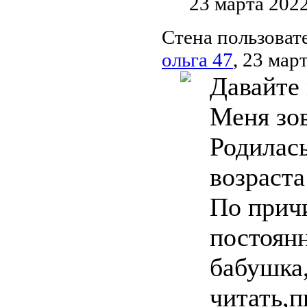
23 марта 202
Стена пользоват
ольга 47
, 23 мар
Давайте
Меня зов
Родилась
возраста
По причи
постоян
бабушка,
читать,п