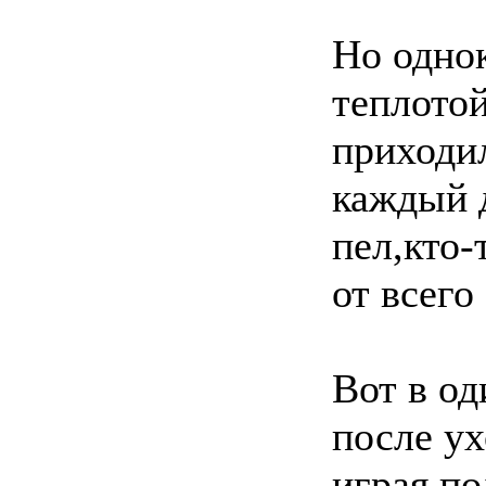
Но однок
теплотой
приходил
каждый д
пел,кто-
от всего
Вот в од
после ух
играя по