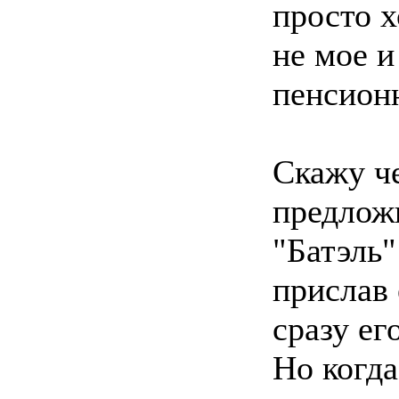
просто х
не мое и
пенсион
Скажу че
предлож
"Батэль"
прислав 
сразу ег
Но когда