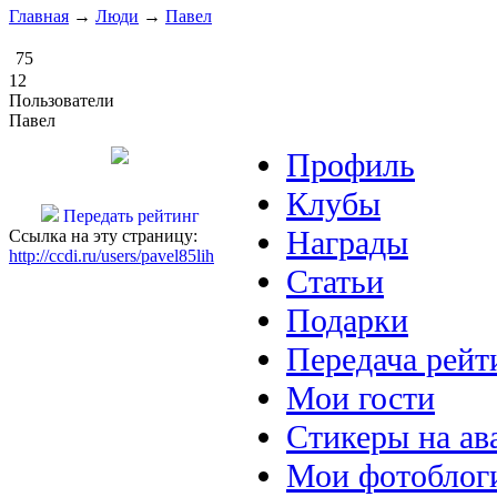
Главная
→
Люди
→
Павел
75
12
Пользователи
Павел
Профиль
Клубы
Передать рейтинг
Награды
Ссылка на эту страницу:
http://ccdi.ru/users/pavel85lih
Статьи
Подарки
Передача рейт
Мои гости
Стикеры на ав
Мои фотоблог