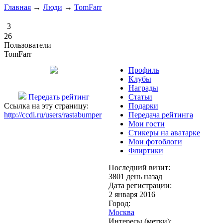
Главная
→
Люди
→
TomFarr
3
26
Пользователи
TomFarr
Профиль
Клубы
Награды
Передать рейтинг
Статьи
Ссылка на эту страницу:
Подарки
http://ccdi.ru/users/rastabumper
Передача рейтинга
Мои гости
Стикеры на аватарке
Мои фотоблоги
Флиртики
Последний визит:
3801 день назад
Дата регистрации:
2 января 2016
Город:
Москва
Интересы (метки):