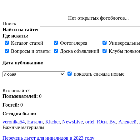
Нет открытых фотоблогов...
Поиск
Найти на сайте:
Где искать:
Каталог статей
Фотогалерея
Универсальны
Вопросы и ответы
Доска объявлений
Клубы пользо
Дата публикации:
показать сначала новые
Кто онлайн?
Пользователей:
0
Гостей:
0
Сегодня были:
veronika54
,
Натали
,
Kitcher
,
NewsLive
,
orfei
,
Юси. Ву.
,
Алексей
,
Важные материалы
Перечень льгот для инвалидов в 2023 году