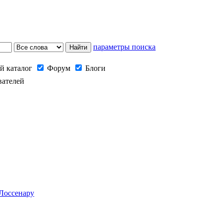
параметры поиска
й каталог
Форум
Блоги
вателей
Лоссенару