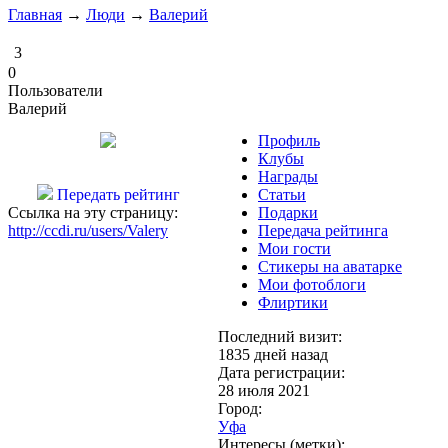
Главная
→
Люди
→
Валерий
3
0
Пользователи
Валерий
Профиль
Клубы
Награды
Передать рейтинг
Статьи
Ссылка на эту страницу:
Подарки
http://ccdi.ru/users/Valery
Передача рейтинга
Мои гости
Стикеры на аватарке
Мои фотоблоги
Флиртики
Последний визит:
1835 дней назад
Дата регистрации:
28 июля 2021
Город:
Уфа
Интересы (метки):