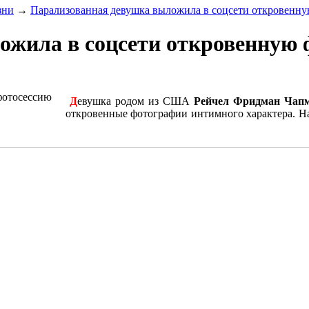
зни
→
Парализованная девушка выложила в соцсети откровенн
ожила в соцсети откровенную 
Д
евушка родом из США
Рейчел Фридман Чап
откровенные фотографии интимного характера. На 