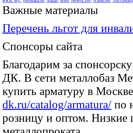
Юси. Ву.
,
veronika54
,
Natali
,
orfei
,
NewsLive
,
Алексей
,
Лоссенар
Важные материалы
Перечень льгот для инвал
Спонсоры сайта
Благодарим за спонсорс
ДК. В сети металлобаз Ме
купить арматуру в Москве
dk.ru/catalog/armatura/
по н
розницу и оптом. Низкие 
металлопроката.