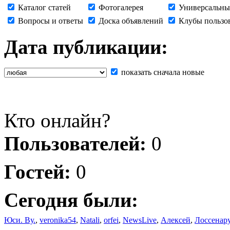
Каталог статей
Фотогалерея
Универсальны
Вопросы и ответы
Доска объявлений
Клубы пользо
Дата публикации:
показать сначала новые
Кто онлайн?
Пользователей:
0
Гостей:
0
Сегодня были:
Юси. Ву.
,
veronika54
,
Natali
,
orfei
,
NewsLive
,
Алексей
,
Лоссенар