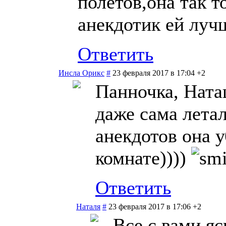
полетов,она так 
анекдотик ей луч
Ответить
Инсла Орикс
#
23 февраля 2017 в 17:04
+2
Панночка, Наташ
даже сама летала
анекдотов она у
комнате))))
Ответить
Наталя
#
23 февраля 2017 в 17:06
+2
Все с вами яс