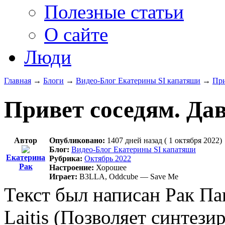
Полезные статьи
О сайте
Люди
Главная
→
Блоги
→
Видео-Блог Екатерины SI капатяши
→
При
Привет соседям. Дав
Автор
Опубликовано:
1407 дней назад ( 1 октября 2022)
Блог:
Видео-Блог Екатерины SI капатяши
Екатерина
Рубрика:
Октябрь 2022
Рак
Настроение:
Хорошее
Играет:
B3LLA, Oddcube — Save Me
Текст был написан Рак Па
Laitis (Позволяет синтезир