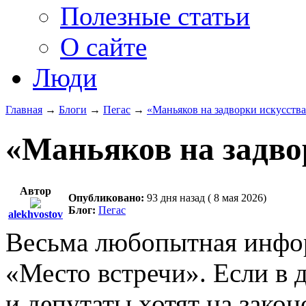
Полезные статьи
О сайте
Люди
Главная
→
Блоги
→
Пегас
→
«Маньяков на задворки искусства
«Маньяков на задво
Автор
Опубликовано:
93 дня назад ( 8 мая 2026)
Блог:
Пегас
alekhvostov
Весьма любопытная инфор
«Место встречи». Если в 
и депутаты хотят на зако