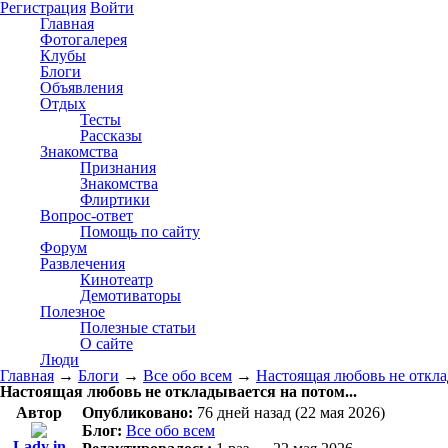
Регистрация
Войти
Главная
Фотогалерея
Клубы
Блоги
Объявления
Отдых
Тесты
Рассказы
Знакомства
Признания
Знакомства
Флиртики
Вопрос-ответ
Помощь по сайту
Форум
Развлечения
Кинотеатр
Демотиваторы
Полезное
Полезные статьи
О сайте
Люди
Главная
→
Блоги
→
Все обо всем
→
Настоящая любовь не отклад
Настоящая любовь не откладывается на потом...
Автор
Опубликовано:
76 дней назад (22 мая 2026)
Блог:
Все обо всем
Lady in