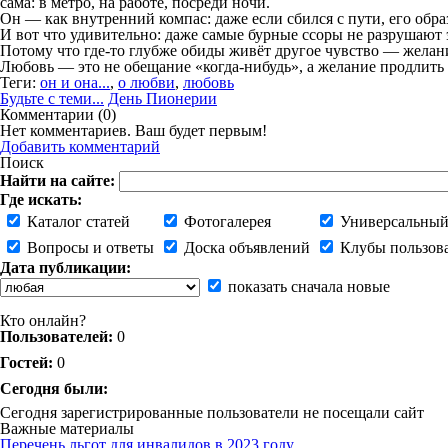
сама: в метро, на работе, посреди ночи.
Он — как внутренний компас: даже если сбился с пути, его обра
И вот что удивительно: даже самые бурные ссоры не разрушают э
Потому что где‑то глубже обиды живёт другое чувство — желани
Любовь — это не обещание «когда‑нибудь», а желание продлить 
Теги:
он и она...
,
о любви
,
любовь
Будьте с теми...
День Пионерии
Комментарии (
0
)
Нет комментариев. Ваш будет первым!
Добавить комментарий
Поиск
Найти на сайте:
Где искать:
Каталог статей
Фотогалерея
Универсальный
Вопросы и ответы
Доска объявлений
Клубы пользов
Дата публикации:
показать сначала новые
Кто онлайн?
Пользователей:
0
Гостей:
0
Сегодня были:
Сегодня зарегистрированные пользователи не посещали сайт
Важные материалы
Перечень льгот для инвалидов в 2023 году