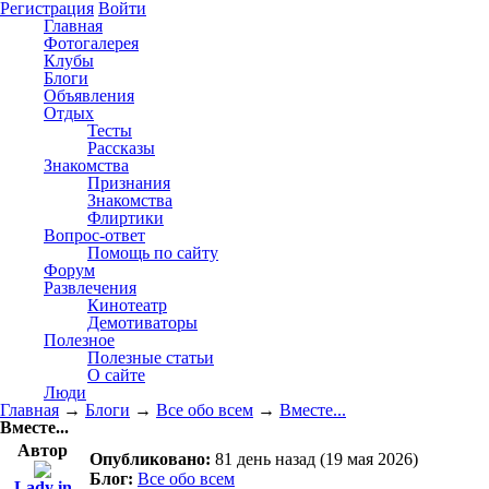
Регистрация
Войти
Главная
Фотогалерея
Клубы
Блоги
Объявления
Отдых
Тесты
Рассказы
Знакомства
Признания
Знакомства
Флиртики
Вопрос-ответ
Помощь по сайту
Форум
Развлечения
Кинотеатр
Демотиваторы
Полезное
Полезные статьи
О сайте
Люди
Главная
→
Блоги
→
Все обо всем
→
Вместе...
Вместе...
Автор
Опубликовано:
81 день назад (19 мая 2026)
Блог:
Все обо всем
Lady in