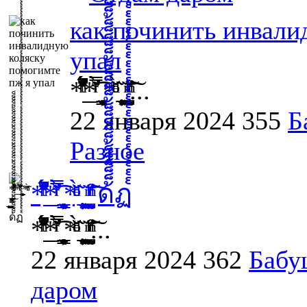
как починить инвали
упал
*͆͒̆ͪ͛ͭ͐̑̈́̑̆̆̎̊́̚̚͟*̛̀̌̿ͬͥ͐͂͡ ̝̟͍̠͎̜̖̹͖̣͍͕̖̟̝͇̝̟̦*ͦͧͤͩͦ̃̀̌ͪ̆ ̨̦͉͉̯̲͔̱̠̖͙̗̻̱̲̹̹͓͙͝ ̊ͪͬͫ̋͏̛͙̤͚̜̤̺͠ͅ...
22 января 2024
355
Б
Разное
*͆͒̆ͪ͛ͭ͐̑̈́̑̆̆̎̊́̚̚͟*̛̀̌̿ͬͥ͐͂͡ ̝̟͍̠͎̜̖̹͖̣͍͕̖̟̝͇̝̟̦*ͦͧͤͩͦ̃̀̌ͪ̆ ̨̦͉͉̯̲͔̱̠̖͙̗̻̱̲̹̹͓͙͝ ̊ͪͬͫ̋͏̛͙̤͚̜̤̺͠ͅ ด้็็็็็้็็็็็้็็็็็้็็็็็้็็็็็้็็็็็้็็็็็ฏ๎๎๎๎๎๎๎๎๎๎๎๎๎๎๎๎๎๎๎๎๎๎๎๎๎๎๎๎๎๎๎๎๎๎๎๎๎๎๎๎๎๎๎๎๎๎๎๎๎๎๎๎๎๎๎๎๎๎๎๎๎๎๎๎๎๎๎๎๎๎๎๎๎๎๎๎๎๎๎๎๎๎๎๎๎๎๎ํํํํํํํํํํํํํํํํํํํํ
*͆͒̆ͪ͛ͭ͐̑̈́̑̆̆̎̊́̚̚͟*̛̀̌̿ͬͥ͐͂͡ ̝̟͍̠͎̜̖̹͖̣͍͕̖̟̝͇̝̟̦*ͦͧͤͩͦ̃̀̌ͪ̆ ̨̦͉͉̯̲͔̱̠̖͙̗̻̱̲̹̹͓͙͝ ̊ͪͬͫ̋͏̛͙̤͚̜̤̺͠ͅ...
22 января 2024
362
Бабу
даром