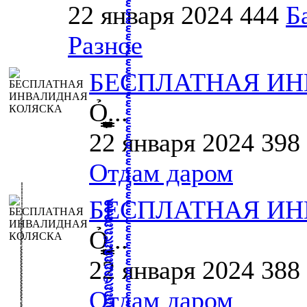
22 января 2024
444
Б
Разное
БЕСПЛАТНАЯ ИН
Ỏ͖͈̞̩͎̻̫̫̜͉̠̫͕̭̭̫̫̹̗̹͈̼̠̖͍͚̥͈̮̼͕̠̤̯̻̥̬̗̼̳̤̳̬̪̹͚̞̼̠͕̼̠̦͚̫͔̯̹͉͉̘͎͕̼̣̝͙̱̟̹̩̟̳̦̭͉̮̖̭̣̣̞̙̗̜̺̭̻̥͚͙̝̦̲̱͉͖͉̰̦͎̫̣̼͎͍̠̮͓̹̹͉̤̰̗̙͕͇͔̱...
22 января 2024
398
Отдам даром
БЕСПЛАТНАЯ ИН
Ỏ͖͈̞̩͎̻̫̫̜͉̠̫͕̭̭̫̫̹̗̹͈̼̠̖͍͚̥͈̮̼͕̠̤̯̻̥̬̗̼̳̤̳̬̪̹͚̞̼̠͕̼̠̦͚̫͔̯̹͉͉̘͎͕̼̣̝͙̱̟̹̩̟̳̦̭͉̮̖̭̣̣̞̙̗̜̺̭̻̥͚͙̝̦̲̱͉͖͉̰̦͎̫̣̼͎͍̠̮͓̹̹͉̤̰̗̙͕͇͔̱...
22 января 2024
388
Отдам даром