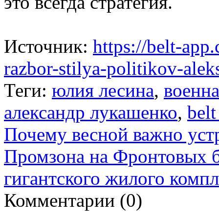
это всегда стратегия.
Источник:
https://belt-ap
razbor-stilya-politikov-ale
Теги:
юлия лесина
,
военн
александр лукашенко
,
bel
Почему весной важно уст
Промзона на Фронтовых б
гигантского жилого компл
Комментарии (
0
)