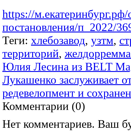
https://м.екатеринбург.р
постановления/п_2022/36
Теги:
хлебозавод
,
узтм
,
ст
территорий
,
желдорремм
Юлия Лесина из BELT Mag
Лукашенко заслуживает от
редевелопмент и сохранен
Комментарии (
0
)
Нет комментариев. Ваш б