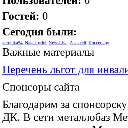
Пользователей:
0
Гостей:
0
Сегодня были:
veronika54
,
Natali
,
orfei
,
NewsLive
,
Алексей
,
Лоссенару
Важные материалы
Перечень льгот для инвал
Спонсоры сайта
Благодарим за спонсорс
ДК. В сети металлобаз Ме