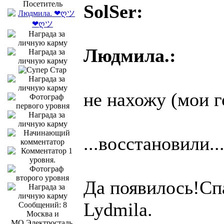
Посетитель
SolSer:
Людмила.:
не нахожу (мои г
...восстановили..
Да появилось!Сп
Lydmila.
Сообщений: 8
Москва и
МО.Электросталь.