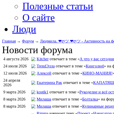
Полезные статьи
О сайте
Люди
Главная
→
Форум
→
Людмила. ❤ღツ ❤ღツ - Активность на ф
Новости форума
4 августа 2026
Kitcher
отвечает в теме «
А что у вас сегодня
24 июля 2026
TrendЭлла
отвечает в теме «
Книголюб
» на 
12 июля 2026
Алексей
отвечает в теме «
КИНО-МАНИЯ!
24 апреля
Екатерина Рак
отвечает в теме «
КАПАТЯШИ
2026
9 марта 2026
kostik1
отвечает в теме «
Рукоделие и всё ост
8 марта 2026
Милаша
отвечает в теме «
Болталка
» на фор
8 марта 2026
Милаша
отвечает в теме «
Кулинарные рецеп
Rimma
начинает тему «
Проект «Навигатор п