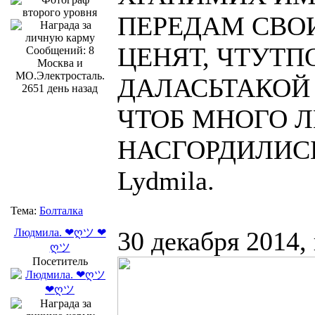
ПЕРЕДАМ СВО
ЦЕНЯТ, ЧТУТП
Сообщений: 8
Москва и
МО.Электросталь.
ДАЛАСЬТАКОЙ
2651 день назад
ЧТОБ МНОГО Л
НАСГОРДИЛИСЬ
Lydmila.
Тема:
Болталка
Людмила. ❤ღツ ❤
30 декабря 2014,
ღツ
Посетитель