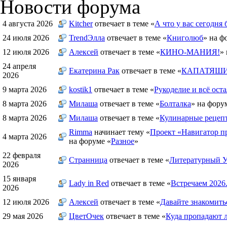
Новости форума
4 августа 2026
Kitcher
отвечает в теме «
А что у вас сегодня 
24 июля 2026
TrendЭлла
отвечает в теме «
Книголюб
» на ф
12 июля 2026
Алексей
отвечает в теме «
КИНО-МАНИЯ!
»
24 апреля
Екатерина Рак
отвечает в теме «
КАПАТЯШИ 
2026
9 марта 2026
kostik1
отвечает в теме «
Рукоделие и всё оста
8 марта 2026
Милаша
отвечает в теме «
Болталка
» на фору
8 марта 2026
Милаша
отвечает в теме «
Кулинарные рецепт
Rimma
начинает тему «
Проект «Навигатор пр
4 марта 2026
на форуме «
Разное
»
22 февраля
Странница
отвечает в теме «
Литературный У
2026
15 января
Lady in Red
отвечает в теме «
Встречаем 2026
2026
12 июля 2026
Алексей
отвечает в теме «
Давайте знакомить
29 мая 2026
ЦветOчек
отвечает в теме «
Куда пропадают 