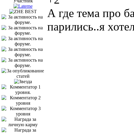
Участник
А где тема про б
парились..я хотел