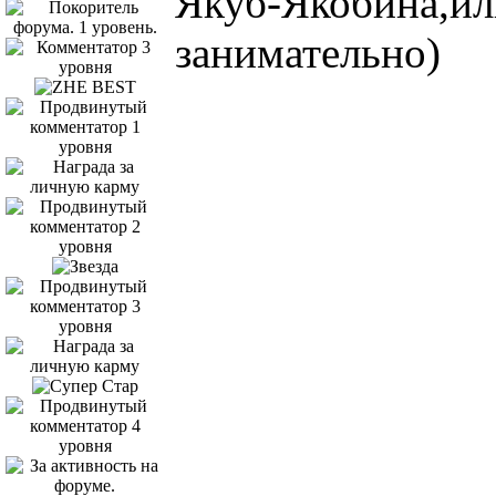
Якуб-Якобина,или
занимательно)