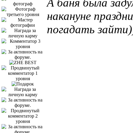
А баня была заду
накануне праздн
погадать зайти)