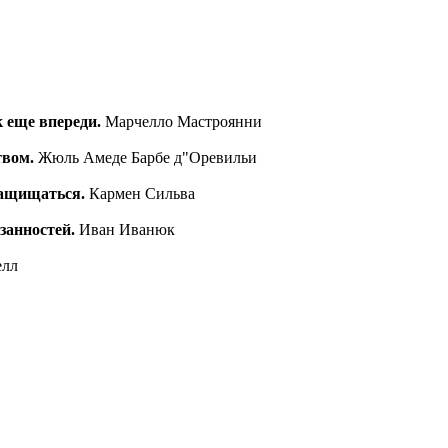
к еще впереди.
Марчелло Мастроянни
твом.
Жюль Амеде Барбе д"Оревильи
 защищаться.
Кармен Сильва
занностей.
Иван Иванюк
елл