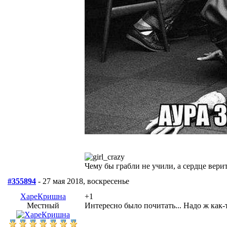
Чему бы грабли не учили, а сердце верит
#355894
- 27 мая 2018, воскресенье
ХареКришна
+1
Местный
Интересно было почитать... Надо ж как-т