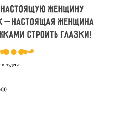
 в чудеса.
)))