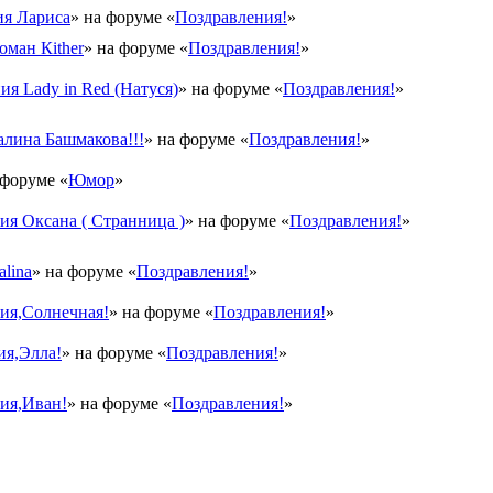
я Лариса
» на форуме «
Поздравления!
»
оман Кither
» на форуме «
Поздравления!
»
ия Lady in Red (Натуся)
» на форуме «
Поздравления!
»
лина Башмакова!!!
» на форуме «
Поздравления!
»
 форуме «
Юмор
»
я Оксана ( Странница )
» на форуме «
Поздравления!
»
lina
» на форуме «
Поздравления!
»
ия,Солнечная!
» на форуме «
Поздравления!
»
ия,Элла!
» на форуме «
Поздравления!
»
ия,Иван!
» на форуме «
Поздравления!
»