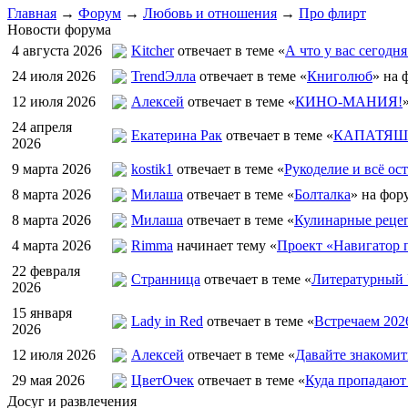
Главная
→
Форум
→
Любовь и отношения
→
Про флирт
Новости форума
4 августа 2026
Kitcher
отвечает в теме «
А что у вас сегодня
24 июля 2026
TrendЭлла
отвечает в теме «
Книголюб
» на 
12 июля 2026
Алексей
отвечает в теме «
КИНО-МАНИЯ!
24 апреля
Екатерина Рак
отвечает в теме «
КАПАТЯШИ
2026
9 марта 2026
kostik1
отвечает в теме «
Рукоделие и всё ост
8 марта 2026
Милаша
отвечает в теме «
Болталка
» на фор
8 марта 2026
Милаша
отвечает в теме «
Кулинарные рецеп
4 марта 2026
Rimma
начинает тему «
Проект «Навигатор п
22 февраля
Странница
отвечает в теме «
Литературный 
2026
15 января
Lady in Red
отвечает в теме «
Встречаем 202
2026
12 июля 2026
Алексей
отвечает в теме «
Давайте знакомит
29 мая 2026
ЦветOчек
отвечает в теме «
Куда пропадают
Досуг и развлечения