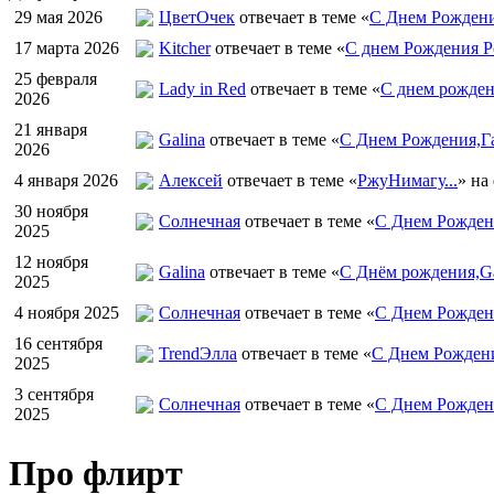
29 мая 2026
ЦветOчек
отвечает в теме «
С Днем Рождени
17 марта 2026
Kitcher
отвечает в теме «
С днем Рождения Р
25 февраля
Lady in Red
отвечает в теме «
С днем рожден
2026
21 января
Galina
отвечает в теме «
С Днем Рождения,Га
2026
4 января 2026
Алексей
отвечает в теме «
РжуНимагу...
» на
30 ноября
Солнечная
отвечает в теме «
С Днем Рождени
2025
12 ноября
Galina
отвечает в теме «
С Днём рождения,Ga
2025
4 ноября 2025
Солнечная
отвечает в теме «
С Днем Рожден
16 сентября
TrendЭлла
отвечает в теме «
С Днем Рожден
2025
3 сентября
Солнечная
отвечает в теме «
С Днем Рожден
2025
Про флирт