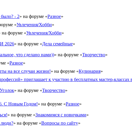
 было? - 2
» на форуме «
Разное
»
форуме «
Увлечения/Хобби
»
» на форуме «
Увлечения/Хобби
»
 2026
» на форуме «
Дела семейные
»
альное, что сделано нами))
» на форуме «
Творчество
»
уме «
Разное
»
ты на все случаи жизни!
» на форуме «
Кулинария
»
рофессий» приглашает к участию в бесплатных мастер-классах в
Уголок
» на форуме «
Творчество
»
6. С Новым Годом!
» на форуме «
Разное
»
ься!
» на форуме «
Знакомимся с новичками
»
 люди?
» на форуме «
Вопросы по сайту
»