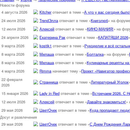
Новости форума
4 августа 2026
Kitcher
отвечает в теме «
А что у вас сегодня было?
24 июля 2026
TrendЭлла
отвечает в теме «
Книголюб
» на форуме
12 июля 2026
Алексей
отвечает в теме «
КИНО-МАНИЯ!
» на фор
24 апреля 2026
Екатерина Рак
отвечает в теме «
КАПАТЯШИ 2026
9 марта 2026
kostik1
отвечает в теме «
Рукоделие и всё остально
8 марта 2026
Милаша
отвечает в теме «
Болталка
» на форуме «
8 марта 2026
Милаша
отвечает в теме «
Кулинарные рецепты на 
4 марта 2026
Rimma
начинает тему «
Проект «Навигатор професс
22 февраля
Странница
отвечает в теме «
Литературный Уголок
2026
15 января 2026
Lady in Red
отвечает в теме «
Встречаем 2026. С Н
12 июля 2026
Алексей
отвечает в теме «
Давайте знакомиться!
» 
29 мая 2026
ЦветOчек
отвечает в теме «
Куда пропадают люди
Досуг и развлечения
29 мая 2026
ЦветOчек
отвечает в теме «
С Днем Рождения Лар