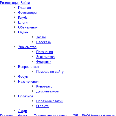
Регистрация
Войти
Главная
Фотогалерея
Клубы
Блоги
Объявления
Отдых
Тесты
Рассказы
Знакомства
Признания
Знакомства
Флиртики
Вопрос-ответ
Помощь по сайту
Форум
Развлечения
Кинотеатр
Демотиваторы
Полезное
Полезные статьи
О сайте
Люди
Главная
→
Форум
→
Творческие поединки
→
[РЕШЕНО] Настя&Михаил А