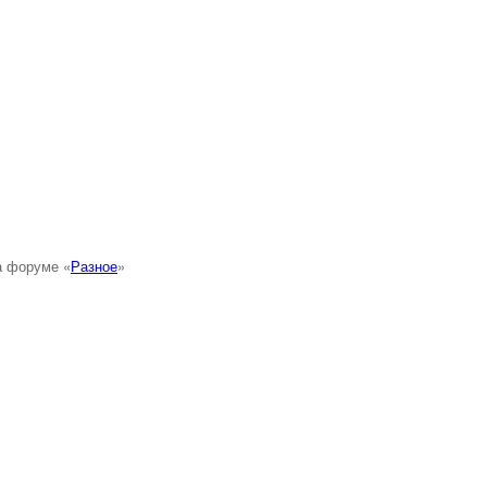
а форуме «
Разное
»