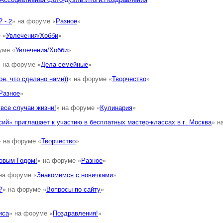
 - 2
» на форуме «
Разное
»
 «
Увлечения/Хобби
»
уме «
Увлечения/Хобби
»
» на форуме «
Дела семейные
»
е, что сделано нами))
» на форуме «
Творчество
»
Разное
»
все случаи жизни!
» на форуме «
Кулинария
»
ий» приглашает к участию в бесплатных мастер-классах в г. Москва
» н
» на форуме «
Творчество
»
овым Годом!
» на форуме «
Разное
»
на форуме «
Знакомимся с новичками
»
?
» на форуме «
Вопросы по сайту
»
иса
» на форуме «
Поздравления!
»