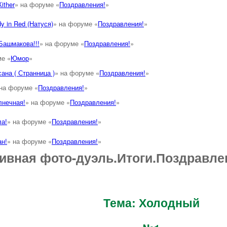
ither
» на форуме «
Поздравления!
»
y in Red (Натуся)
» на форуме «
Поздравления!
»
Башмакова!!!
» на форуме «
Поздравления!
»
ме «
Юмор
»
ана ( Странница )
» на форуме «
Поздравления!
»
 на форуме «
Поздравления!
»
лнечная!
» на форуме «
Поздравления!
»
а!
» на форуме «
Поздравления!
»
н!
» на форуме «
Поздравления!
»
вная фото-дуэль.Итоги.Поздравле
Тема: Холодный