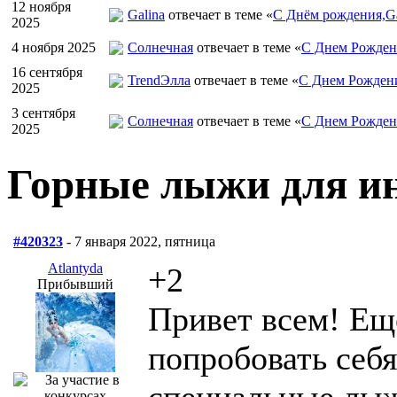
12 ноября
Galina
отвечает в теме «
С Днём рождения,Ga
2025
4 ноября 2025
Солнечная
отвечает в теме «
С Днем Рожден
16 сентября
TrendЭлла
отвечает в теме «
С Днем Рожден
2025
3 сентября
Солнечная
отвечает в теме «
С Днем Рожден
2025
Горные лыжи для и
#420323
- 7 января 2022, пятница
Atlantyda
+2
Прибывший
Привет всем! Ещё
попробовать себ
специальные лыж