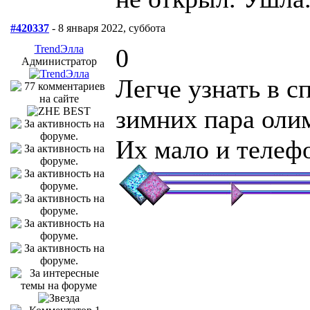
#420337
- 8 января 2022, суббота
TrendЭлла
0
Администратор
Легче узнать в с
зимних пара оли
Их мало и телеф