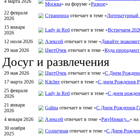
4 марта 2026
Москва
» на форуме «
Разное
»
22 февраля
Странница
отвечает в теме «
Литературный 
2026
15 января
Lady in Red
отвечает в теме «
Встречаем 202
2026
12 июля 2026
Алексей
отвечает в теме «
Давайте знакомит
29 мая 2026
ЦветOчек
отвечает в теме «
Куда пропадают
Досуг и развлечения
29 мая 2026
ЦветOчек
отвечает в теме «
С Днем Рождени
17 марта 2026
Kitcher
отвечает в теме «
С днем Рождения Р
25 февраля
Lady in Red
отвечает в теме «
С днем рожден
2026
21 января
Galina
отвечает в теме «
С Днем Рождения,Га
2026
4 января 2026
Алексей
отвечает в теме «
РжуНимагу...
» на
30 ноября
Солнечная
отвечает в теме «
С Днем Рождени
2025