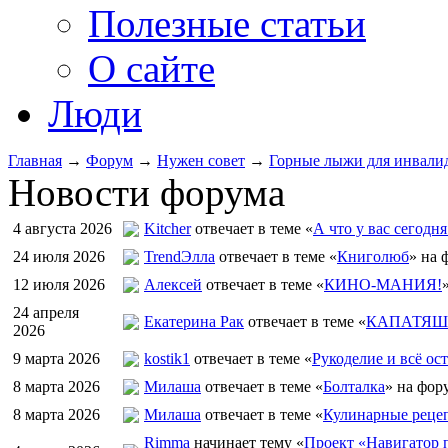
Полезные статьи
О сайте
Люди
Главная
→
Форум
→
Нужен совет
→
Горные лыжи для инвали
Новости форума
4 августа 2026
Kitcher
отвечает в теме «
А что у вас сегодня
24 июля 2026
TrendЭлла
отвечает в теме «
Книголюб
» на 
12 июля 2026
Алексей
отвечает в теме «
КИНО-МАНИЯ!
24 апреля
Екатерина Рак
отвечает в теме «
КАПАТЯШИ
2026
9 марта 2026
kostik1
отвечает в теме «
Рукоделие и всё ост
8 марта 2026
Милаша
отвечает в теме «
Болталка
» на фор
8 марта 2026
Милаша
отвечает в теме «
Кулинарные рецеп
Rimma
начинает тему «
Проект «Навигатор п