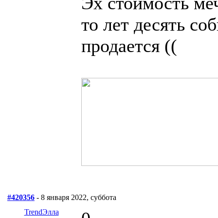
Эх стоимость ме
то лет десять со
продается ((
#420356
- 8 января 2022, суббота
TrendЭлла