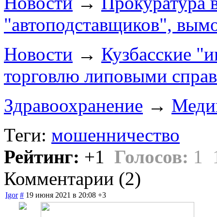
Новости
→
Прокуратура в
"автоподставщиков", вым
Новости
→
Кузбасские "и
торговлю липовыми спра
Здравоохранение
→
Меди
Теги:
мошенничество
Рейтинг:
+1
Голосов:
1
Комментарии (
2
)
Igor
#
19 июня 2021 в 20:08
+3