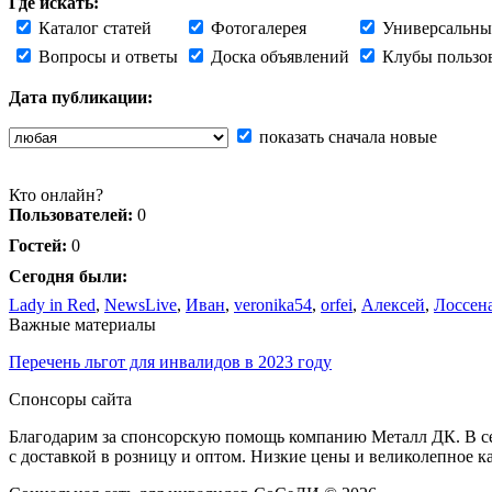
Где искать:
Каталог статей
Фотогалерея
Универсальны
Вопросы и ответы
Доска объявлений
Клубы пользо
Дата публикации:
показать сначала новые
Кто онлайн?
Пользователей:
0
Гостей:
0
Сегодня были:
Lady in Red
,
NewsLive
,
Иван
,
veronika54
,
orfei
,
Алексей
,
Лоссен
Важные материалы
Перечень льгот для инвалидов в 2023 году
Спонсоры сайта
Благодарим за спонсорскую помощь компанию Металл ДК. В сет
с доставкой в розницу и оптом. Низкие цены и великолепное к