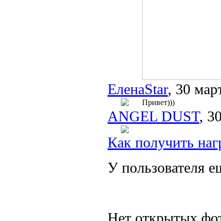
ЕленаStar
, 30 мар
Привет)))
ANGEL DUST
, 3
Как получить наг
У пользователя е
Нет открытых фот