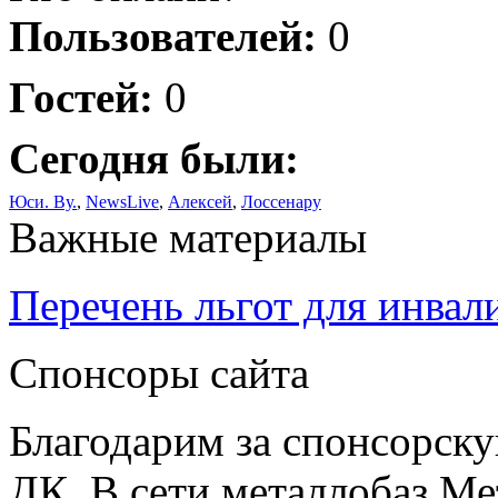
Пользователей:
0
Гостей:
0
Сегодня были:
Юси. Ву.
,
NewsLive
,
Алексей
,
Лоссенару
Важные материалы
Перечень льгот для инвал
Спонсоры сайта
Благодарим за спонсорс
ДК. В сети металлобаз Ме