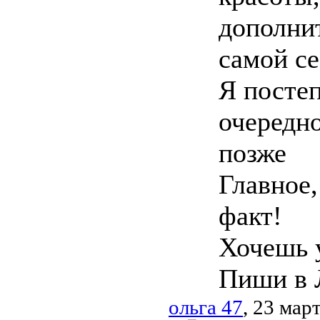
дополнит
самой се
Я постеп
очередно
позже
Главное,
факт!
Хочешь 
Пиши в 
ольга 47
, 23 мар