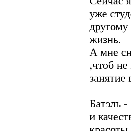
Сейчас я
уже студ
другому 
жизнь.
А мне сн
,чтоб не
занятие 
Батэль -
и качест
красоты,