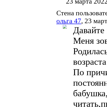
23 марта 202
Стена пользоват
ольга 47
, 23 мар
Давайте
Меня зов
Родилась
возраста
По причи
постоян
бабушка,
читать,п