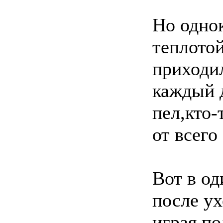
Но однок
теплотой
приходил
каждый д
пел,кто-
от всего
Вот в од
после ух
играя по