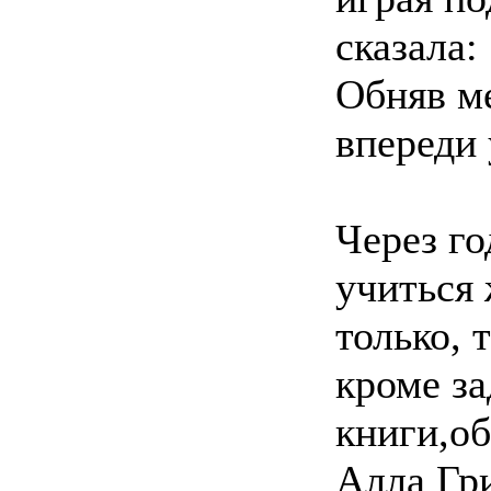
сказала:
Обняв ме
впереди 
Через го
учиться 
только, 
кроме з
книги,о
Алла Гри