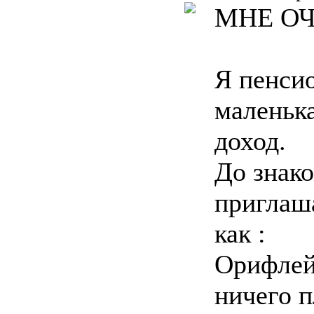
МНЕ ОЧ
Я пенсио
маленьк
доход.
До знако
приглаш
как :
Орифлей
ничего п