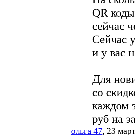
QR коды
сейчас ч
Сейчас у
и у вас 
Для нови
со скидк
каждом з
руб на за
ольга 47
, 23 мар