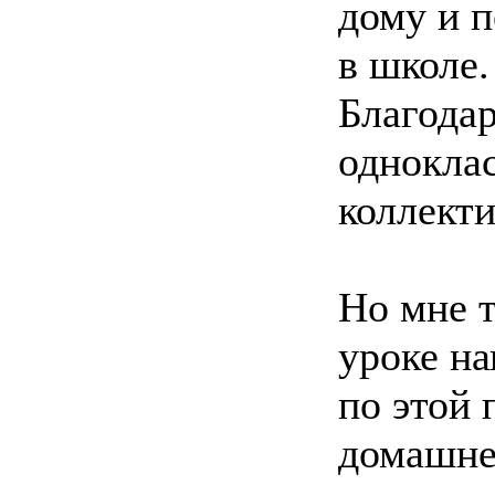
дому и 
в школе.
Благода
одноклас
коллекти
Но мне т
уроке на
по этой 
домашне