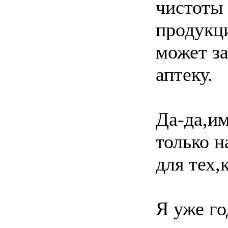
чистоты 
продукци
может з
аптеку.
Да-да,им
только н
для тех,
Я уже го