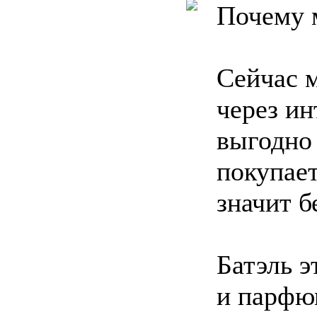
Почему 
Сейчас 
через ин
выгодно 
покупает
значит б
Батэль э
и парфю