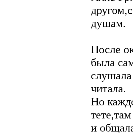
другом,с
душам.
После о
была сам
слушала
читала.
Но каждо
тете,там
и общала