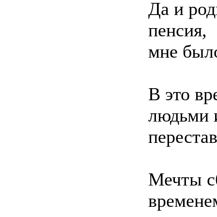
Да и род
пенсия,
мне было
В это в
людьми и
перестав
Мечты сб
временем