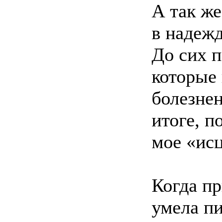
А так же
в надежд
До сих п
которые 
болезне
итоге, п
мое «ис
Когда пр
умела пи