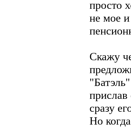
просто х
не мое и
пенсион
Скажу че
предлож
"Батэль"
прислав 
сразу ег
Но когда