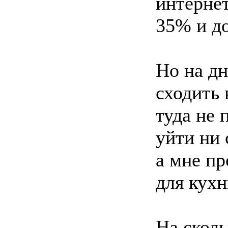
интернет
35% и д
Но на дн
сходить
туда не 
уйти ни 
а мне пр
для кухн
На сколь