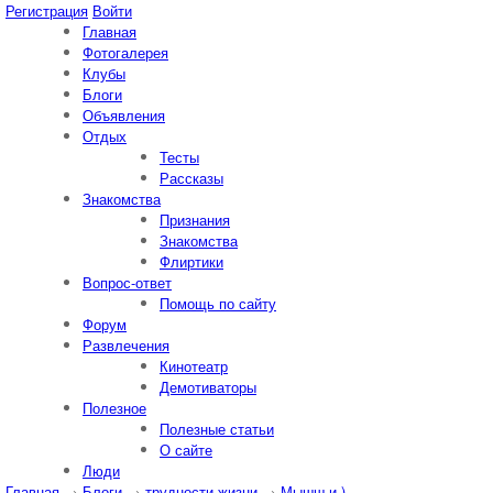
Регистрация
Войти
Главная
Фотогалерея
Клубы
Блоги
Объявления
Отдых
Тесты
Рассказы
Знакомства
Признания
Знакомства
Флиртики
Вопрос-ответ
Помощь по сайту
Форум
Развлечения
Кинотеатр
Демотиваторы
Полезное
Полезные статьи
О сайте
Люди
Главная
→
Блоги
→
трудности жизни
→
Мышш-и )