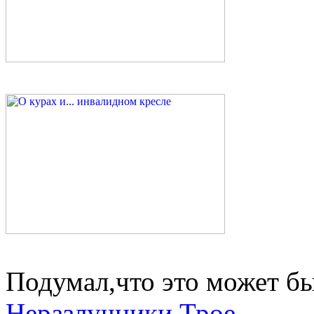
Подумал,что это может б
Неразлучники
Трое...