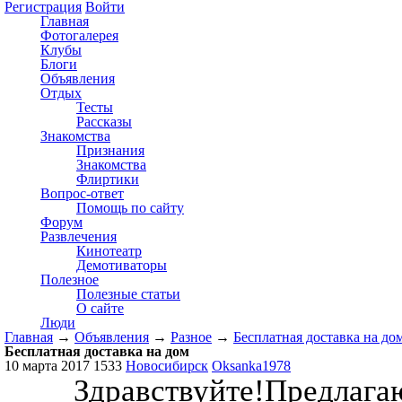
Регистрация
Войти
Главная
Фотогалерея
Клубы
Блоги
Объявления
Отдых
Тесты
Рассказы
Знакомства
Признания
Знакомства
Флиртики
Вопрос-ответ
Помощь по сайту
Форум
Развлечения
Кинотеатр
Демотиваторы
Полезное
Полезные статьи
О сайте
Люди
Главная
→
Объявления
→
Разное
→
Бесплатная доставка на до
Бесплатная доставка на дом
10 марта 2017
1533
Новосибирск
Oksanka1978
Здравствуйте!Предлага