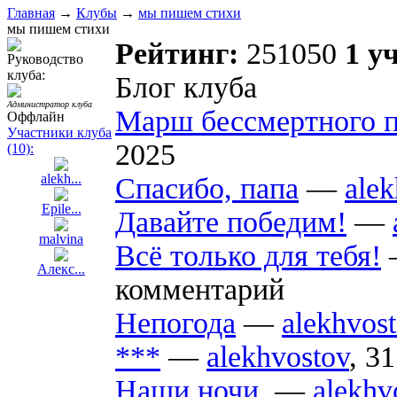
Главная
→
Клубы
→
мы пишем стихи
мы пишем стихи
Рейтинг:
251050
1 у
Руководство
клуба:
Блог клуба
Администратор клуба
Марш бессмертного п
Оффлайн
Участники клуба
2025
(10):
alekh...
Спасибо, папа
—
alek
Epile...
Давайте победим!
—
malvina
Всё только для тебя!
Алекс...
комментарий
Непогода
—
alekhvos
***
—
alekhvostov
,
31
Наши ночи.
—
alekhv