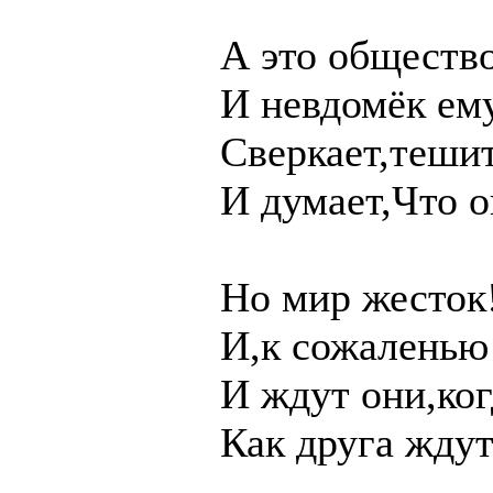
А это общество
И невдомёк ему
Сверкает,тешит
И думает,Что о
Но мир жесток
И,к сожаленью
И ждут они,ког
Как друга ждут